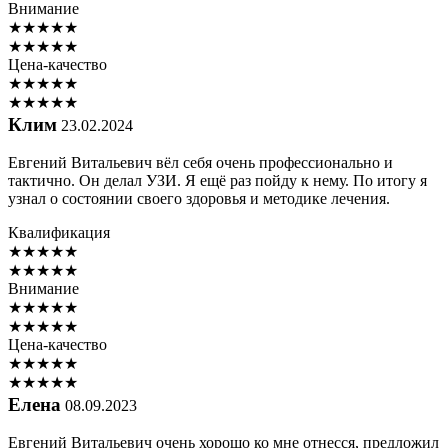
Внимание
★
★
★
★
★
★
★
★
★
★
Цена-качество
★
★
★
★
★
★
★
★
★
★
Клим
23.02.2024
Евгений Витальевич вёл себя очень профессионально и
тактично. Он делал УЗИ. Я ещё раз пойду к нему. По итогу я
узнал о состоянии своего здоровья и методике лечения.
Квалификация
★
★
★
★
★
★
★
★
★
★
Внимание
★
★
★
★
★
★
★
★
★
★
Цена-качество
★
★
★
★
★
★
★
★
★
★
Елена
08.09.2023
Евгений Витальевич очень хорошо ко мне отнесся, предложил