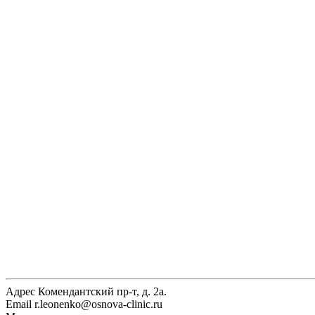
Адрес
Комендантский пр-т, д. 2а.
Email
r.leonenko@osnova-clinic.ru