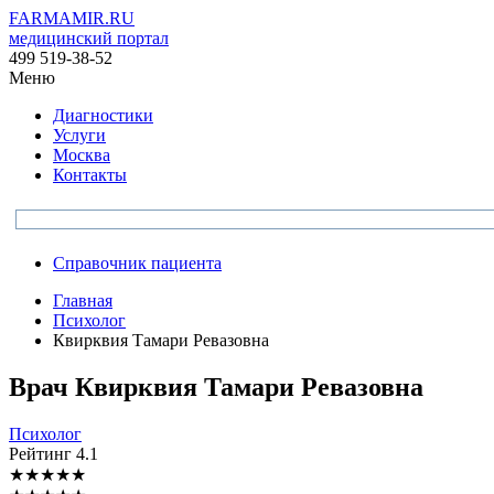
FARMAMIR.RU
медицинский портал
499 519-38-52
Меню
Диагностики
Услуги
Москва
Контакты
Справочник пациента
Главная
Психолог
Квирквия Тамари Ревазовна
Врач
Квирквия
Тамари Ревазовна
Психолог
Рейтинг
4.1
★
★
★
★
★