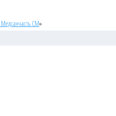
 Медсанчасть СМ
»