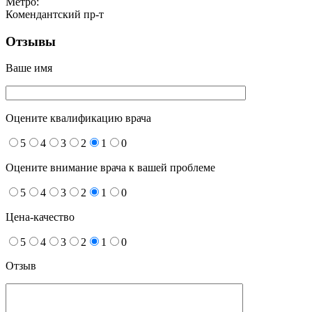
Метро:
Комендантский пр-т
Отзывы
Ваше имя
Оцените квалификацию врача
5
4
3
2
1
0
Оцените внимание врача к вашей проблеме
5
4
3
2
1
0
Цена-качество
5
4
3
2
1
0
Отзыв