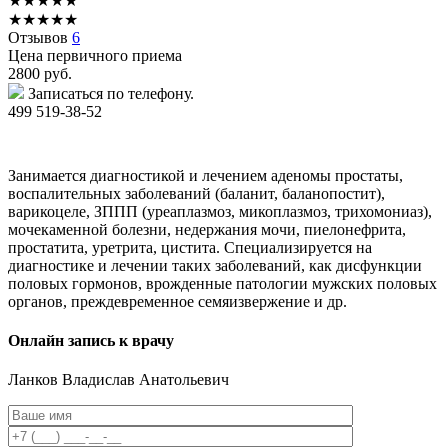
★
★
★
★
★
★
★
★
★
★
Отзывов
6
Цена первичного приема
2800
руб.
Записаться по телефону.
499 519-38-52
Занимается диагностикой и лечением аденомы простаты,
воспалительных заболеваний (баланит, баланопостит),
варикоцеле, ЗППП (уреаплазмоз, микоплазмоз, трихомониаз),
мочекаменной болезни, недержания мочи, пиелонефрита,
простатита, уретрита, цистита. Специализируется на
диагностике и лечении таких заболеваний, как дисфункции
половых гормонов, врожденные патологии мужских половых
органов, преждевременное семяизвержение и др.
Онлайн запись к врачу
Ланков
Владислав Анатольевич