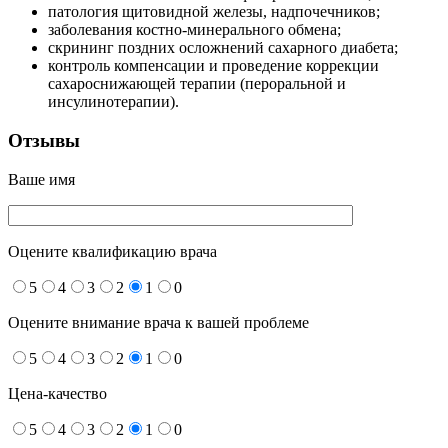
патология щитовидной железы, надпочечников;
заболевания костно-минерального обмена;
скрининг поздних осложнений сахарного диабета;
контроль компенсации и проведение коррекции
сахароснижающей терапии (пероральной и
инсулинотерапии).
Отзывы
Ваше имя
Оцените квалификацию врача
5
4
3
2
1
0
Оцените внимание врача к вашей проблеме
5
4
3
2
1
0
Цена-качество
5
4
3
2
1
0