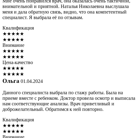
Мне очень понравился врач, она оказалась очень тактичной,
внимательной и приятной. Наталья Николаевна выслушала
меня и дала обратную связь, видно, что она компетентный
специалист. Я выбрала её по отзывам.
Квалификация
★
★
★
★
★
★
★
★
★
★
Внимание
★
★
★
★
★
★
★
★
★
★
Цена-качество
★
★
★
★
★
★
★
★
★
★
Ольга
01.04.2024
Данного специалиста выбрала по стажу работы. Была на
приеме вместе с ребенком. Доктор провела осмотр и выписала
нам соответствующие анализы. Врач приветливый и
доброжелательный. Обратимся к ней повторно.
Квалификация
★
★
★
★
★
★
★
★
★
★
Внимание