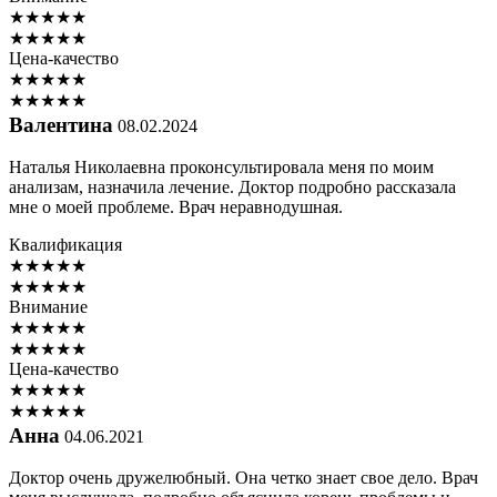
★
★
★
★
★
★
★
★
★
★
Цена-качество
★
★
★
★
★
★
★
★
★
★
Валентина
08.02.2024
Наталья Николаевна проконсультировала меня по моим
анализам, назначила лечение. Доктор подробно рассказала
мне о моей проблеме. Врач неравнодушная.
Квалификация
★
★
★
★
★
★
★
★
★
★
Внимание
★
★
★
★
★
★
★
★
★
★
Цена-качество
★
★
★
★
★
★
★
★
★
★
Анна
04.06.2021
Доктор очень дружелюбный. Она четко знает свое дело. Врач