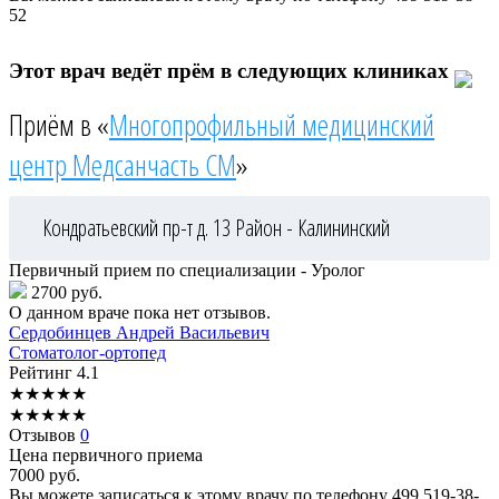
52
Этот врач ведёт прём в следующих клиниках
Приём в «
Многопрофильный медицинский
центр Медсанчасть СМ
»
Кондратьевский пр-т д. 13
Район - Калининский
Первичный прием по специализации - Уролог
2700 руб.
О данном враче пока нет отзывов.
Сердобинцев
Андрей Васильевич
Стоматолог-ортопед
Рейтинг
4.1
★
★
★
★
★
★
★
★
★
★
Отзывов
0
Цена первичного приема
7000
руб.
Вы можете записаться к этому врачу по телефону
499 519-38-