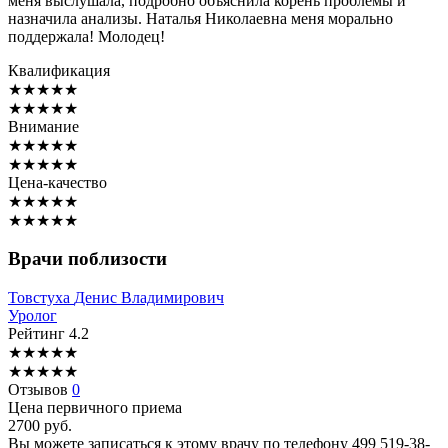
меня выслушала, подробно объяснила корень проблемы и
назначила анализы. Наталья Николаевна меня морально
поддержала! Молодец!
Квалификация
★
★
★
★
★
★
★
★
★
★
Внимание
★
★
★
★
★
★
★
★
★
★
Цена-качество
★
★
★
★
★
★
★
★
★
★
Врачи поблизости
Товстуха
Денис Владимирович
Уролог
Рейтинг
4.2
★
★
★
★
★
★
★
★
★
★
Отзывов
0
Цена первичного приема
2700
руб.
Вы можете записаться к этому врачу по телефону
499 519-38-