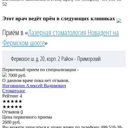
52
Этот врач ведёт прём в следующих клиниках
Приём в «
Лазерная стоматология Новадент на
Фермском шоссе
»
Фермское ш. д. 20, корп. 2
Район - Приморский
Первичный прием по специализации -
7000 руб.
О данном враче пока нет отзывов.
Ноговицин
Алексей Вадимович
Стоматолог
Рейтинг
4
★
★
★
★
★
★
★
★
★
★
Отзывов
0
Цена первичного приема
2600
руб.
Вы можете записаться к этому врачу по телефону
499 519-38-