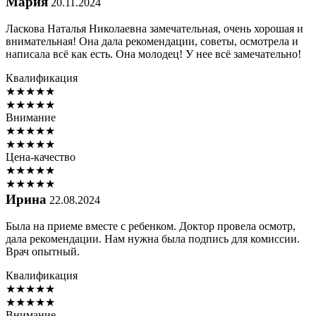
Мария
20.11.2024
Ласкова Наталья Николаевна замечательная, очень хорошая и
внимательная! Она дала рекомендации, советы, осмотрела и
написала всё как есть. Она молодец! У нее всё замечательно!
Квалификация
★
★
★
★
★
★
★
★
★
★
Внимание
★
★
★
★
★
★
★
★
★
★
Цена-качество
★
★
★
★
★
★
★
★
★
★
Ирина
22.08.2024
Была на приеме вместе с ребенком. Доктор провела осмотр,
дала рекомендации. Нам нужна была подпись для комиссии.
Врач опытный.
Квалификация
★
★
★
★
★
★
★
★
★
★
Внимание