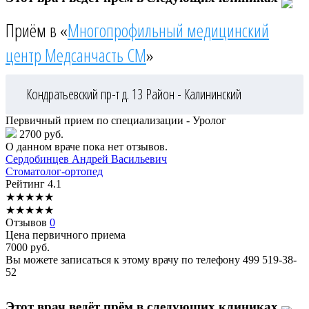
Приём в «
Многопрофильный медицинский
центр Медсанчасть СМ
»
Кондратьевский пр-т д. 13
Район - Калининский
Первичный прием по специализации - Уролог
2700 руб.
О данном враче пока нет отзывов.
Сердобинцев
Андрей Васильевич
Стоматолог-ортопед
Рейтинг
4.1
★
★
★
★
★
★
★
★
★
★
Отзывов
0
Цена первичного приема
7000
руб.
Вы можете записаться к этому врачу по телефону
499 519-38-
52
Этот врач ведёт прём в следующих клиниках