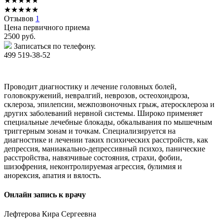
★
★
★
★
★
★
★
★
★
★
Отзывов
1
Цена первичного приема
2500
руб.
Записаться по телефону.
499 519-38-52
Проводит диагностику и лечение головных болей,
головокружений, невралгий, неврозов, остеохондроза,
склероза, эпилепсии, межпозвоночных грыж, атеросклероза и
других заболеваний нервной системы. Широко применяет
специальные лечебные блокады, обкалывания по мышечным
триггерным зонам и точкам. Специализируется на
диагностике и лечении таких психических расстройств, как
депрессия, маниакально-депрессивный психоз, панические
расстройства, навязчивые состояния, страхи, фобии,
шизофрения, неконтролируемая агрессия, булимия и
анорексия, апатия и вялость.
Онлайн запись к врачу
Лефтерова
Кира Сергеевна