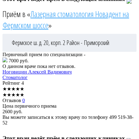
Приём в «
Лазерная стоматология Новадент на
Фермском шоссе
»
Фермское ш. д. 20, корп. 2
Район - Приморский
Первичный прием по специализации -
7000 руб.
О данном враче пока нет отзывов.
Ноговицин
Алексей Вадимович
Стоматолог
Рейтинг
4
★
★
★
★
★
★
★
★
★
★
Отзывов
0
Цена первичного приема
2600
руб.
Вы можете записаться к этому врачу по телефону
499 519-38-
52
Этот врач ведёт прём в следующих клиниках