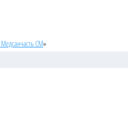
 Медсанчасть СМ
»