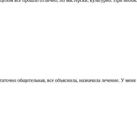
В целом все прошло отлично, по мастерски, культурно. При нео
аточно общительная, все объяснила, назначила лечение. У меня 