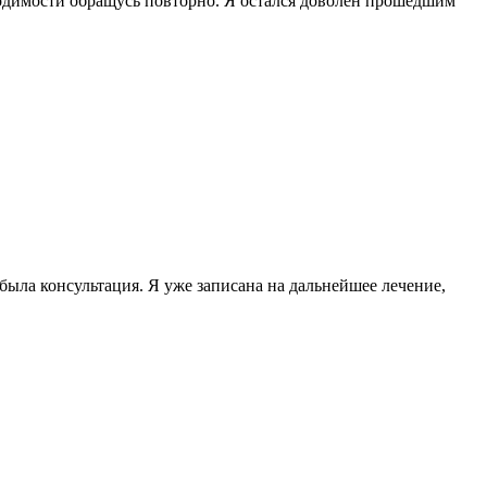
бходимости обращусь повторно. Я остался доволен прошедшим
была консультация. Я уже записана на дальнейшее лечение,