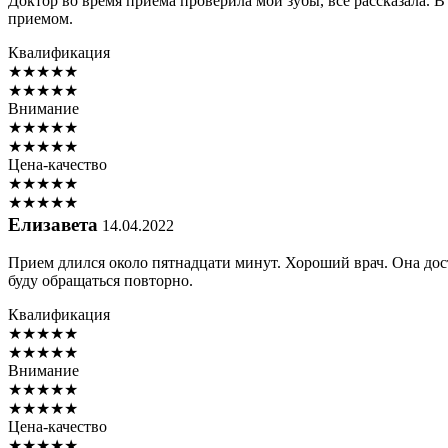
Доктор во время приема проверила мои зубы, все рассказала. 
приемом.
Квалификация
★
★
★
★
★
★
★
★
★
★
Внимание
★
★
★
★
★
★
★
★
★
★
Цена-качество
★
★
★
★
★
★
★
★
★
★
Елизавета
14.04.2022
Прием длился около пятнадцати минут. Хороший врач. Она дост
буду обращаться повторно.
Квалификация
★
★
★
★
★
★
★
★
★
★
Внимание
★
★
★
★
★
★
★
★
★
★
Цена-качество
★
★
★
★
★