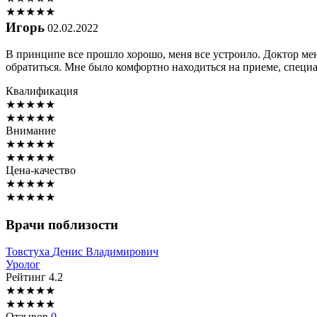
★
★
★
★
★
Игорь
02.02.2022
В принципе все прошло хорошо, меня все устроило. Доктор мен
обратиться. Мне было комфортно находиться на приеме, специ
Квалификация
★
★
★
★
★
★
★
★
★
★
Внимание
★
★
★
★
★
★
★
★
★
★
Цена-качество
★
★
★
★
★
★
★
★
★
★
Врачи поблизости
Товстуха
Денис Владимирович
Уролог
Рейтинг
4.2
★
★
★
★
★
★
★
★
★
★
Отзывов
0