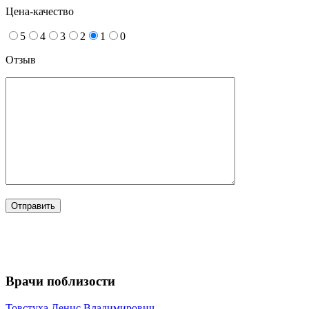
Цена-качество
5
4
3
2
1
0
Отзыв
Врачи поблизости
Товстуха
Денис Владимирович