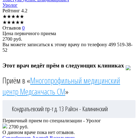
Уролог
Рейтинг
4.2
★
★
★
★
★
★
★
★
★
★
Отзывов
0
Цена первичного приема
2700
руб.
Вы можете записаться к этому врачу по телефону
499 519-38-
52
Этот врач ведёт прём в следующих клиниках
Приём в «
Многопрофильный медицинский
центр Медсанчасть СМ
»
Кондратьевский пр-т д. 13
Район - Калининский
Первичный прием по специализации - Уролог
2700 руб.
О данном враче пока нет отзывов.
Сердобинцев
Андрей Васильевич