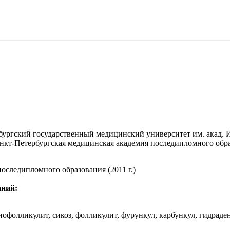
ургский государственный медицинский университет им. акад. И.
кт-Петербургская медицинская академия последипломного образ
оследипломного образования (2011 г.)
аний:
офолликулит, сикоз, фолликулит, фурункул, карбункул, гидраден