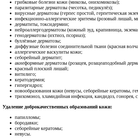
грибковые болезни кожи (микозы, онихомикозы);
паразитарные дерматозы (чесотка, педикулёз);
вирусные дерматозы (герпес простой, герпетическая экз
инфекционно-аллергические эритемы (розовый лишай, мно
дерматиты, токсидермии;
нейроаллергодерматозы (кожный зуд, крапивница, экзема
генодерматозы (ихтиоз, псориаз);
буллёзные дерматозы;
диффузные болезни соединительной ткани (красная волча
аллергические васкулиты кожи;
себорейный дерматит;
акнеформные дерматозы (розацея, розацеаподобный дерма
красный плоский лишай;
витилиго;
кератодермия;
гипергидроз;
новообразования кожи (невусы, себорейные кератомы, г
трихомоноз, хламидийная инфекция, кандидоз, гонорея, с
Удаление доброкачественных образований кожи:
папилломы;
бородавки;
себорейные кератомы;
невусы.