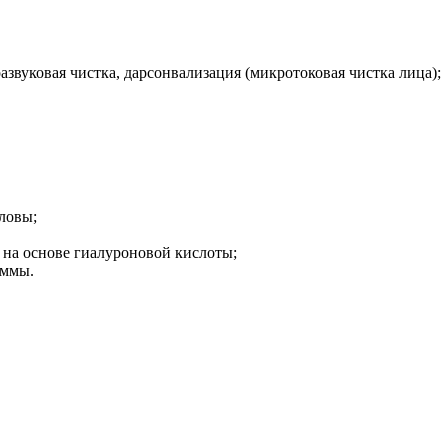
развуковая чистка, дарсонвализация (микротоковая чистка лица);
оловы;
 на основе гиалуроновой кислоты;
аммы.