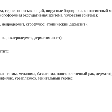
ема, герпес опоясывающий, вирусные бородавки, контагиозный м
гоформная экссудативная эритема, узловатая эритема);
, нейродермит, строфулюс, атопический дерматит);
нка, склеродермия, дерматомиозит);
тит);
емангиомы, меланома, базалиома, плоскоклеточный рак, дермато
ифилис, уреаплазмоз, генитальный герпес.