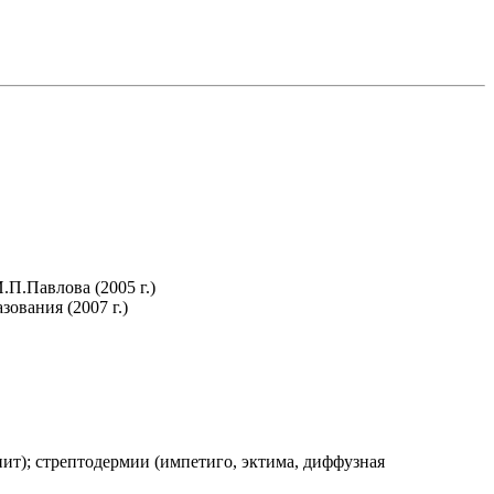
П.Павлова (2005 г.)
ования (2007 г.)
ит); стрептодермии (импетиго, эктима, диффузная