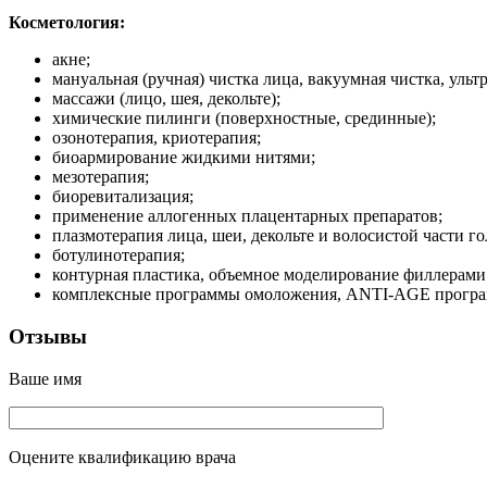
Косметология:
акне;
мануальная (ручная) чистка лица, вакуумная чистка, ульт
массажи (лицо, шея, декольте);
химические пилинги (поверхностные, срединные);
озонотерапия, криотерапия;
биоармирование жидкими нитями;
мезотерапия;
биоревитализация;
применение аллогенных плацентарных препаратов;
плазмотерапия лица, шеи, декольте и волосистой части г
ботулинотерапия;
контурная пластика, объемное моделирование филлерами
комплексные программы омоложения, ANTI-AGE прогр
Отзывы
Ваше имя
Оцените квалификацию врача