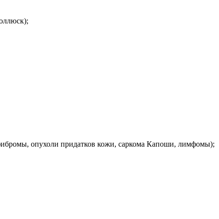
оллюск);
фибромы, опухоли придатков кожи, саркома Капоши, лимфомы);