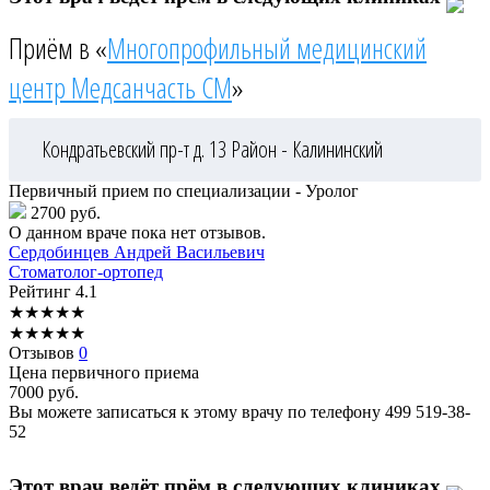
Приём в «
Многопрофильный медицинский
центр Медсанчасть СМ
»
Кондратьевский пр-т д. 13
Район - Калининский
Первичный прием по специализации - Уролог
2700 руб.
О данном враче пока нет отзывов.
Сердобинцев
Андрей Васильевич
Стоматолог-ортопед
Рейтинг
4.1
★
★
★
★
★
★
★
★
★
★
Отзывов
0
Цена первичного приема
7000
руб.
Вы можете записаться к этому врачу по телефону
499 519-38-
52
Этот врач ведёт прём в следующих клиниках