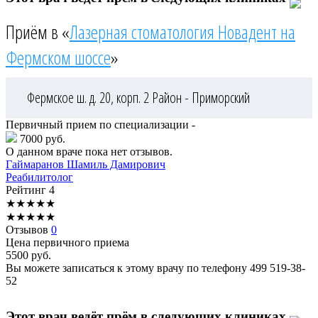
Приём в «
Лазерная стоматология Новадент на
Фермском шоссе
»
Фермское ш. д. 20, корп. 2
Район - Приморский
Первичный прием по специализации -
7000 руб.
О данном враче пока нет отзывов.
Гаймаранов
Шамиль Дамирович
Реабилитолог
Рейтинг
4
★
★
★
★
★
★
★
★
★
★
Отзывов
0
Цена первичного приема
5500
руб.
Вы можете записаться к этому врачу по телефону
499 519-38-
52
Этот врач ведёт прём в следующих клиниках