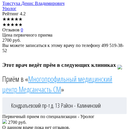
Товстуха
Денис Владимирович
Уролог
Рейтинг
4.2
★
★
★
★
★
★
★
★
★
★
Отзывов
0
Цена первичного приема
2700
руб.
Вы можете записаться к этому врачу по телефону
499 519-38-
52
Этот врач ведёт прём в следующих клиниках
Приём в «
Многопрофильный медицинский
центр Медсанчасть СМ
»
Кондратьевский пр-т д. 13
Район - Калининский
Первичный прием по специализации - Уролог
2700 руб.
О данном враче пока нет отзывов.