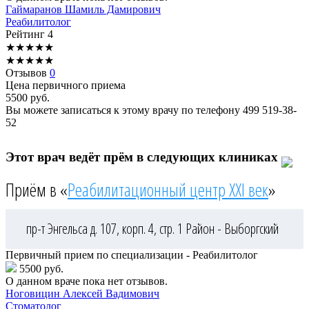
Гаймаранов
Шамиль Дамирович
Реабилитолог
Рейтинг
4
★
★
★
★
★
★
★
★
★
★
Отзывов
0
Цена первичного приема
5500
руб.
Вы можете записаться к этому врачу по телефону
499 519-38-
52
Этот врач ведёт прём в следующих клиниках
Приём в «
Реабилитационный центр XXI век
»
пр-т Энгельса д. 107, корп. 4, стр. 1
Район - Выборгский
Первичный прием по специализации - Реабилитолог
5500 руб.
О данном враче пока нет отзывов.
Ноговицин
Алексей Вадимович
Стоматолог