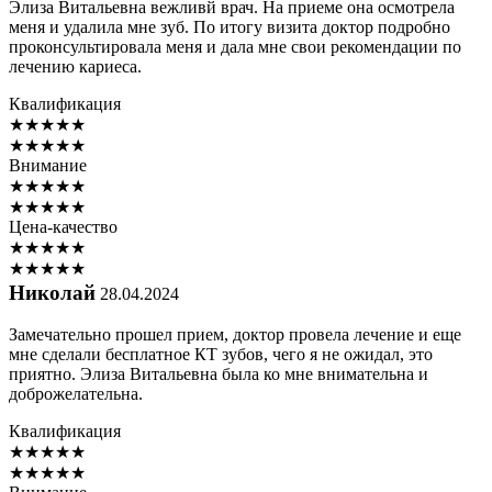
Элиза Витальевна вежливй врач. На приеме она осмотрела
меня и удалила мне зуб. По итогу визита доктор подробно
проконсультировала меня и дала мне свои рекомендации по
лечению кариеса.
Квалификация
★
★
★
★
★
★
★
★
★
★
Внимание
★
★
★
★
★
★
★
★
★
★
Цена-качество
★
★
★
★
★
★
★
★
★
★
Николай
28.04.2024
Замечательно прошел прием, доктор провела лечение и еще
мне сделали бесплатное КТ зубов, чего я не ожидал, это
приятно. Элиза Витальевна была ко мне внимательна и
доброжелательна.
Квалификация
★
★
★
★
★
★
★
★
★
★