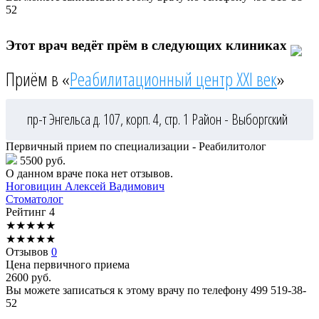
52
Этот врач ведёт прём в следующих клиниках
Приём в «
Реабилитационный центр XXI век
»
пр-т Энгельса д. 107, корп. 4, стр. 1
Район - Выборгский
Первичный прием по специализации - Реабилитолог
5500 руб.
О данном враче пока нет отзывов.
Ноговицин
Алексей Вадимович
Стоматолог
Рейтинг
4
★
★
★
★
★
★
★
★
★
★
Отзывов
0
Цена первичного приема
2600
руб.
Вы можете записаться к этому врачу по телефону
499 519-38-
52