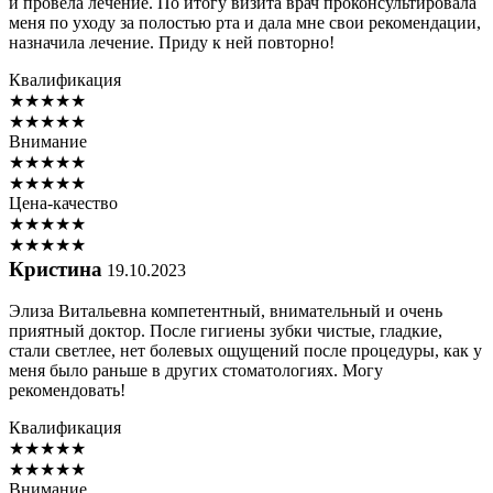
и провела лечение. По итогу визита врач проконсультировала
меня по уходу за полостью рта и дала мне свои рекомендации,
назначила лечение. Приду к ней повторно!
Квалификация
★
★
★
★
★
★
★
★
★
★
Внимание
★
★
★
★
★
★
★
★
★
★
Цена-качество
★
★
★
★
★
★
★
★
★
★
Кристина
19.10.2023
Элиза Витальевна компетентный, внимательный и очень
приятный доктор. После гигиены зубки чистые, гладкие,
стали светлее, нет болевых ощущений после процедуры, как у
меня было раньше в других стоматологиях. Могу
рекомендовать!
Квалификация
★
★
★
★
★
★
★
★
★
★
Внимание