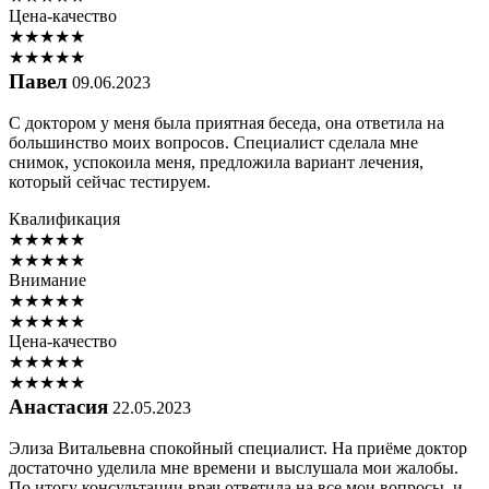
Цена-качество
★
★
★
★
★
★
★
★
★
★
Павел
09.06.2023
С доктором у меня была приятная беседа, она ответила на
большинство моих вопросов. Специалист сделала мне
снимок, успокоила меня, предложила вариант лечения,
который сейчас тестируем.
Квалификация
★
★
★
★
★
★
★
★
★
★
Внимание
★
★
★
★
★
★
★
★
★
★
Цена-качество
★
★
★
★
★
★
★
★
★
★
Анастасия
22.05.2023
Элиза Витальевна спокойный специалист. На приёме доктор
достаточно уделила мне времени и выслушала мои жалобы.
По итогу консультации врач ответила на все мои вопросы, и