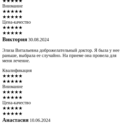
★
★
★
★
★
Внимание
★
★
★
★
★
★
★
★
★
★
Цена-качество
★
★
★
★
★
★
★
★
★
★
Виктория
30.08.2024
Элиза Витальевна доброжелательный доктор. Я была у нее
раньше, выбрала ее случайно. На приеме она провела для
меня лечение.
Квалификация
★
★
★
★
★
★
★
★
★
★
Внимание
★
★
★
★
★
★
★
★
★
★
Цена-качество
★
★
★
★
★
★
★
★
★
★
Анастасия
10.06.2024