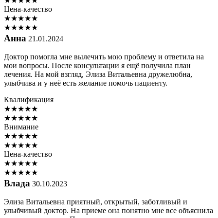
★
★
★
★
★
Цена-качество
★
★
★
★
★
★
★
★
★
★
Анна
21.01.2024
Доктор помогла мне вылечить мою проблему и ответила на
мои вопросы. После консультации я ещё получила план
лечения. На мой взгляд, Элиза Витальевна дружелюбна,
улыбчива и у неё есть желание помочь пациенту.
Квалификация
★
★
★
★
★
★
★
★
★
★
Внимание
★
★
★
★
★
★
★
★
★
★
Цена-качество
★
★
★
★
★
★
★
★
★
★
Влада
30.10.2023
Элиза Витальевна приятный, открытый, заботливый и
улыбчивый доктор. На приеме она понятно мне все объяснила