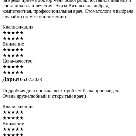
За время приема доктор меня осмотрела, поставила диагноз и
составила план лечения. Элиза Витальевна добрая,
компетентная, профессиональная врач. Стоматолога я выбрала
случайно по местоположению.
Квалификация
★
★
★
★
★
★
★
★
★
★
Внимание
★
★
★
★
★
★
★
★
★
★
Цена-качество
★
★
★
★
★
★
★
★
★
★
Дарья
06.07.2023
Подробная диагностика всех проблем была произведена.
Очень дружелюбный и открытый врач:)
Квалификация
★
★
★
★
★
★
★
★
★
★
Внимание
★
★
★
★
★
★
★
★
★
★