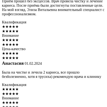
Приём прошел без эксцессов. Врач провела чистку и лечение
кариеса. После приёма были достигнуты поставленные цели.
На мой взгляд, Элиза Витальевна внимательный специалист с
профессионализмом.
Квалификация
★
★
★
★
★
★
★
★
★
★
Внимание
★
★
★
★
★
★
★
★
★
★
Цена-качество
★
★
★
★
★
★
★
★
★
★
Анастасия
01.02.2024
Была на чистке и лечила 2 кариеса, все прошло
безболезненно, хотя я трусиха) рекомендую врача и клинику
Квалификация
★
★
★
★
★
★
★
★
★
★
Внимание
★
★
★
★
★