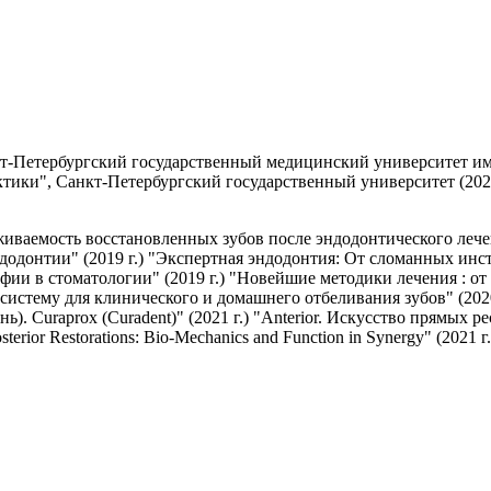
-Петербургский государственный медицинский университет им. 
ики", Санкт-Петербургский государственный университет (2021
ваемость восстановленных зубов после эндодонтического лечен
ндодонтии" (2019 г.) "Экспертная эндодонтия: От сломанных инс
фии в стоматологии" (2019 г.) "Новейшие методики лечения : от
ть систему для клинического и домашнего отбеливания зубов" (20
). Curaprox (Curadent)" (2021 г.) "Anterior. Искусство прямых ре
erior Restorations: Bio-Mechanics and Function in Synergy" (2021 г