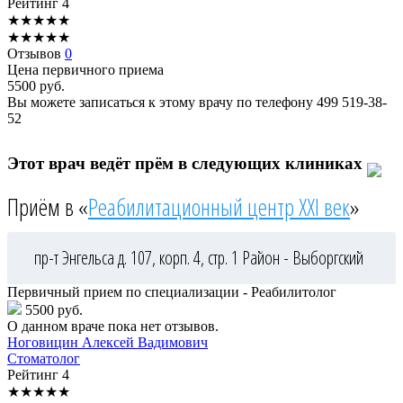
Рейтинг
4
★
★
★
★
★
★
★
★
★
★
Отзывов
0
Цена первичного приема
5500
руб.
Вы можете записаться к этому врачу по телефону
499 519-38-
52
Этот врач ведёт прём в следующих клиниках
Приём в «
Реабилитационный центр XXI век
»
пр-т Энгельса д. 107, корп. 4, стр. 1
Район - Выборгский
Первичный прием по специализации - Реабилитолог
5500 руб.
О данном враче пока нет отзывов.
Ноговицин
Алексей Вадимович
Стоматолог
Рейтинг
4
★
★
★
★
★