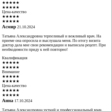
★
★
★
★
★
★
★
★
★
★
Цена-качество
★
★
★
★
★
★
★
★
★
★
Асмир
21.10.2024
Татьяна Александровна терпеливый и вежливый врач. На
приеме она опросила и выслушала меня. По итогу визита
доктор дала мне свои рекомендации и выписала рецепт. При
необходимости приду к ней повторно!
Квалификация
★
★
★
★
★
★
★
★
★
★
Внимание
★
★
★
★
★
★
★
★
★
★
Цена-качество
★
★
★
★
★
★
★
★
★
★
Анна
17.10.2024
Татьяна Александровна чуткий и профессиональный врач.