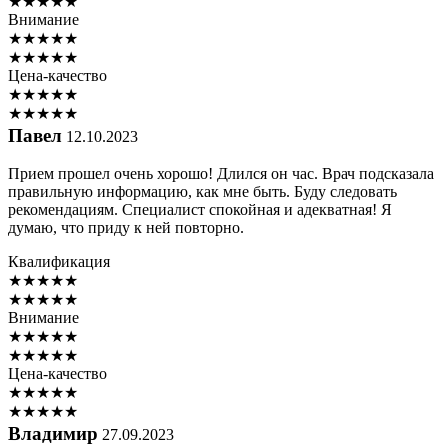
★
★
★
★
★
Внимание
★
★
★
★
★
★
★
★
★
★
Цена-качество
★
★
★
★
★
★
★
★
★
★
Павел
12.10.2023
Прием прошел очень хорошо! Длился он час. Врач подсказала
правильную информацию, как мне быть. Буду следовать
рекомендациям. Специалист спокойная и адекватная! Я
думаю, что приду к ней повторно.
Квалификация
★
★
★
★
★
★
★
★
★
★
Внимание
★
★
★
★
★
★
★
★
★
★
Цена-качество
★
★
★
★
★
★
★
★
★
★
Владимир
27.09.2023