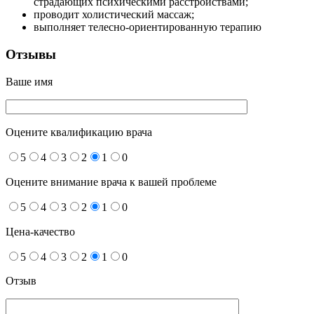
страдающих психическими расстройствами;
проводит холистический массаж;
выполняет телесно-ориентированную терапию
Отзывы
Ваше имя
Оцените квалификацию врача
5
4
3
2
1
0
Оцените внимание врача к вашей проблеме
5
4
3
2
1
0
Цена-качество
5
4
3
2
1
0
Отзыв