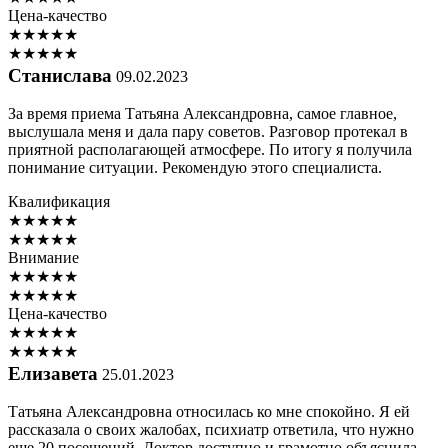
Цена-качество
★
★
★
★
★
★
★
★
★
★
Станислава
09.02.2023
За время приема Татьяна Александровна, самое главное,
выслушала меня и дала пару советов. Разговор протекал в
приятной располагающей атмосфере. По итогу я получила
понимание ситуации. Рекомендую этого специалиста.
Квалификация
★
★
★
★
★
★
★
★
★
★
Внимание
★
★
★
★
★
★
★
★
★
★
Цена-качество
★
★
★
★
★
★
★
★
★
★
Елизавета
25.01.2023
Татьяна Александровна относилась ко мне спокойно. Я ей
рассказала о своих жалобах, психиатр ответила, что нужно
еще 20 посещений. Доктор доступно и грамотно объяснила