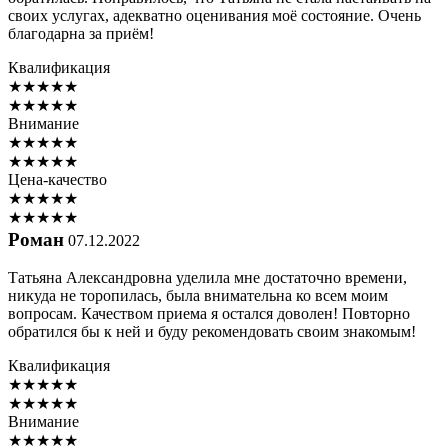
своих услугах, адекватно оценивания моё состояние. Очень
благодарна за приём!
Квалификация
★
★
★
★
★
★
★
★
★
★
Внимание
★
★
★
★
★
★
★
★
★
★
Цена-качество
★
★
★
★
★
★
★
★
★
★
Роман
07.12.2022
Татьяна Александровна уделила мне достаточно времени,
никуда не торопилась, была внимательна ко всем моим
вопросам. Качеством приема я остался доволен! Повторно
обратился бы к ней и буду рекомендовать своим знакомым!
Квалификация
★
★
★
★
★
★
★
★
★
★
Внимание
★
★
★
★
★