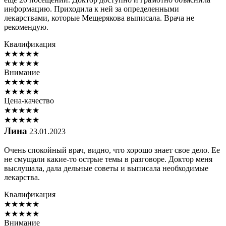
информацию. Приходила к ней за определенными
лекарствами, которые Мещерякова выписала. Врача не
рекомендую.
Квалификация
★
★
★
★
★
★
★
★
★
★
Внимание
★
★
★
★
★
★
★
★
★
★
Цена-качество
★
★
★
★
★
★
★
★
★
★
Лина
23.01.2023
Очень спокойный врач, видно, что хорошо знает свое дело. Ее
не смущали какие-то острые темы в разговоре. Доктор меня
выслушала, дала дельные советы и выписала необходимые
лекарства.
Квалификация
★
★
★
★
★
★
★
★
★
★
Внимание