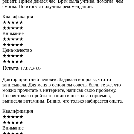
рецепт. Приём длился час. Врач была учтива, помогла, чем
смогла. По итогу я получила рекомендации.
Квалификация
★
★
★
★
★
★
★
★
★
★
Внимание
★
★
★
★
★
★
★
★
★
★
Цена-качество
★
★
★
★
★
★
★
★
★
★
Ольга
17.07.2023
Доктор приятный человек. Задавала вопросы, что-то
записывала. Для меня в основном советы были те же, что
можно прочитать в интернете, написав свою проблему.
Посоветовала пройти терапию в несколько приемов,
выписала витамины. Видно, что только набирается опыта.
Квалификация
★
★
★
★
★
★
★
★
★
★
Внимание
★
★
★
★
★