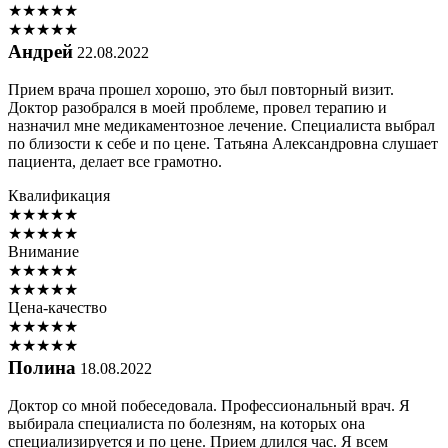
★
★
★
★
★
★
★
★
★
★
Андрей
22.08.2022
Прием врача прошел хорошо, это был повторный визит.
Доктор разобрался в моей проблеме, провел терапию и
назначил мне медикаментозное лечение. Специалиста выбрал
по близости к себе и по цене. Татьяна Александровна слушает
пациента, делает все грамотно.
Квалификация
★
★
★
★
★
★
★
★
★
★
Внимание
★
★
★
★
★
★
★
★
★
★
Цена-качество
★
★
★
★
★
★
★
★
★
★
Полина
18.08.2022
Доктор со мной побеседовала. Профессиональный врач. Я
выбирала специалиста по болезням, на которых она
специализируется и по цене. Прием длился час. Я всем