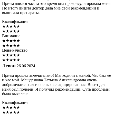
Прием длился час, за это время она проконсультировала меня.
По итогу визита доктор дала мне свои рекомендации и
выписала препараты.
Квалификация
★
★
★
★
★
★
★
★
★
★
Внимание
★
★
★
★
★
★
★
★
★
★
Цена-качество
★
★
★
★
★
★
★
★
★
★
Левон
26.06.2024
Прием прошел замечательно! Мы ходили с женой. Час был ее
и час мой. Мещерякова Татьяна Александровна очень
доброжелательная и очень квалифицированная. Визит для
меня был полезен. Я получил рекомендации. Суть проблемы
была выявлена.
Квалификация
★
★
★
★
★
★
★
★
★
★