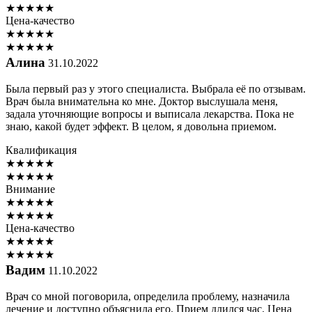
★
★
★
★
★
Цена-качество
★
★
★
★
★
★
★
★
★
★
Алина
31.10.2022
Была первый раз у этого специалиста. Выбрала её по отзывам.
Врач была внимательна ко мне. Доктор выслушала меня,
задала уточняющие вопросы и выписала лекарства. Пока не
знаю, какой будет эффект. В целом, я довольна приемом.
Квалификация
★
★
★
★
★
★
★
★
★
★
Внимание
★
★
★
★
★
★
★
★
★
★
Цена-качество
★
★
★
★
★
★
★
★
★
★
Вадим
11.10.2022
Врач со мной поговорила, определила проблему, назначила
лечение и доступно объяснила его. Прием длился час. Цена