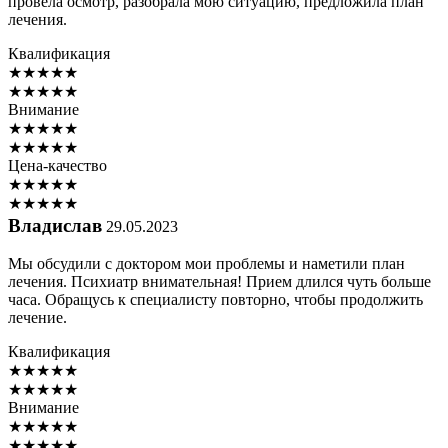
провела осмотр, разобрала мою ситуацию, предложила план
лечения.
Квалификация
★
★
★
★
★
★
★
★
★
★
Внимание
★
★
★
★
★
★
★
★
★
★
Цена-качество
★
★
★
★
★
★
★
★
★
★
Владислав
29.05.2023
Мы обсудили с доктором мои проблемы и наметили план
лечения. Психиатр внимательная! Прием длился чуть больше
часа. Обращусь к специалисту повторно, чтобы продолжить
лечение.
Квалификация
★
★
★
★
★
★
★
★
★
★
Внимание
★
★
★
★
★
★
★
★
★
★