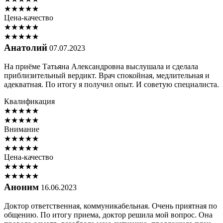
★
★
★
★
★
Цена-качество
★
★
★
★
★
★
★
★
★
★
Анатолий
07.07.2023
На приёме Татьяна Александровна выслушала и сделала
приблизительный вердикт. Врач спокойная, медлительная и
адекватная. По итогу я получил опыт. И советую специалиста.
Квалификация
★
★
★
★
★
★
★
★
★
★
Внимание
★
★
★
★
★
★
★
★
★
★
Цена-качество
★
★
★
★
★
★
★
★
★
★
Аноним
16.06.2023
Доктор ответственная, коммуникабельная. Очень приятная по
общению. По итогу приема, доктор решила мой вопрос. Она