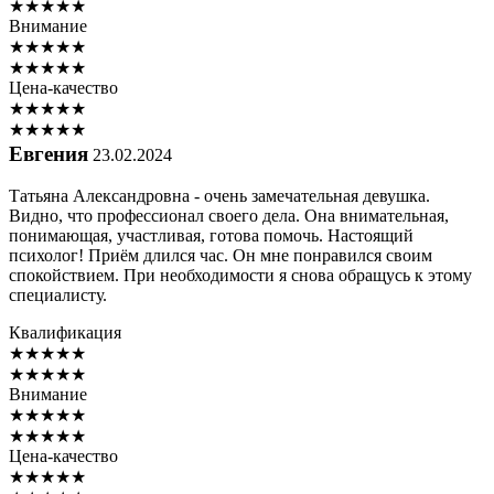
★
★
★
★
★
Внимание
★
★
★
★
★
★
★
★
★
★
Цена-качество
★
★
★
★
★
★
★
★
★
★
Евгения
23.02.2024
Татьяна Александровна - очень замечательная девушка.
Видно, что профессионал своего дела. Она внимательная,
понимающая, участливая, готова помочь. Настоящий
психолог! Приём длился час. Он мне понравился своим
спокойствием. При необходимости я снова обращусь к этому
специалисту.
Квалификация
★
★
★
★
★
★
★
★
★
★
Внимание
★
★
★
★
★
★
★
★
★
★
Цена-качество
★
★
★
★
★