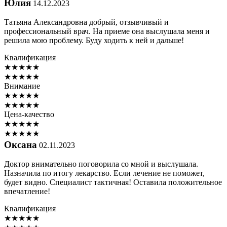
Юлия
14.12.2023
Татьяна Александровна добрый, отзывчивый и
профессиональный врач. На приеме она выслушала меня и
решила мою проблему. Буду ходить к ней и дальше!
Квалификация
★
★
★
★
★
★
★
★
★
★
Внимание
★
★
★
★
★
★
★
★
★
★
Цена-качество
★
★
★
★
★
★
★
★
★
★
Оксана
02.11.2023
Доктор внимательно поговорила со мной и выслушала.
Назначила по итогу лекарство. Если лечение не поможет,
будет видно. Специалист тактичная! Оставила положительное
впечатление!
Квалификация
★
★
★
★
★