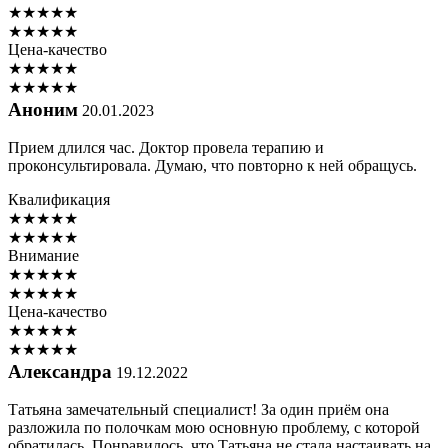
★
★
★
★
★
★
★
★
★
★
Цена-качество
★
★
★
★
★
★
★
★
★
★
Аноним
20.01.2023
Прием длился час. Доктор провела терапию и
проконсультировала. Думаю, что повторно к ней обращусь.
Квалификация
★
★
★
★
★
★
★
★
★
★
Внимание
★
★
★
★
★
★
★
★
★
★
Цена-качество
★
★
★
★
★
★
★
★
★
★
Александра
19.12.2022
Татьяна замечательный специалист! За один приём она
разложила по полочкам мою основную проблему, с которой
обратилась. Понравилось, что Татьяна не стала настаивать на