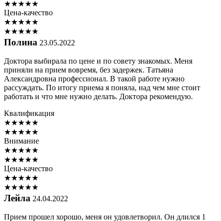
★
★
★
★
★
Цена-качество
★
★
★
★
★
★
★
★
★
★
Полина
23.05.2022
Доктора выбирала по цене и по совету знакомых. Меня
приняли на прием вовремя, без задержек. Татьяна
Александровна профессионал. В такой работе нужно
рассуждать. По итогу приема я поняла, над чем мне стоит
работать и что мне нужно делать. Доктора рекомендую.
Квалификация
★
★
★
★
★
★
★
★
★
★
Внимание
★
★
★
★
★
★
★
★
★
★
Цена-качество
★
★
★
★
★
★
★
★
★
★
Лейла
24.04.2022
Прием прошел хорошо, меня он удовлетворил. Он длился 1