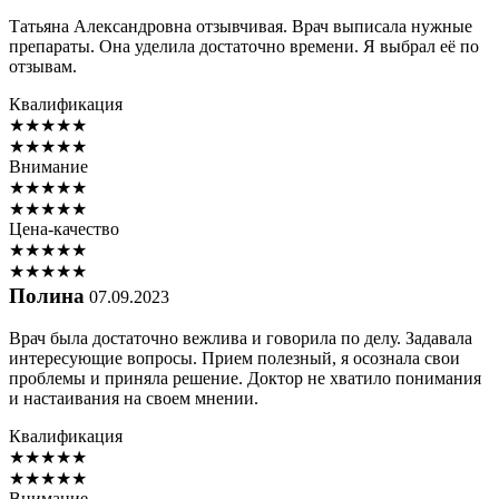
Татьяна Александровна отзывчивая. Врач выписала нужные
препараты. Она уделила достаточно времени. Я выбрал её по
отзывам.
Квалификация
★
★
★
★
★
★
★
★
★
★
Внимание
★
★
★
★
★
★
★
★
★
★
Цена-качество
★
★
★
★
★
★
★
★
★
★
Полина
07.09.2023
Врач была достаточно вежлива и говорила по делу. Задавала
интересующие вопросы. Прием полезный, я осознала свои
проблемы и приняла решение. Доктор не хватило понимания
и настаивания на своем мнении.
Квалификация
★
★
★
★
★
★
★
★
★
★
Внимание