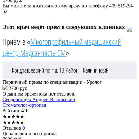
2700
руб.
Вы можете записаться к этому врачу по телефону
499 519-38-
52
Этот врач ведёт прём в следующих клиниках
Приём в «
Многопрофильный медицинский
центр Медсанчасть СМ
»
Кондратьевский пр-т д. 13
Район - Калининский
Первичный прием по специализации - Уролог
2700 руб.
О данном враче пока нет отзывов.
Сердобинцев
Андрей Васильевич
Стоматолог-ортопед
Рейтинг
4.1
★
★
★
★
★
★
★
★
★
★
Отзывов
0
Цена первичного приема