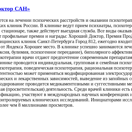
Доктор САН»
ется на лечении психических расстройств и оказании психотер
ких клиник России. В клинике ведут прием психиатры, психотер
в стационаре, также действует выездная служба. Все виды оказ
т профильные премии и награды: Хороший Доктор, Премия ПроД
дицинских клиник Санкт-Петербурга Город 812, ежегодно входит
 от Яндекса Хорошее место. В клинике успешно занимаются леч
ксия, булимия, психогенное переедание), биполярного аффектив
акотерапии врачи отдают предпочтение современным препаратам
инике проводится индивидуальная, групповая и семейная психо
хотерапия, поведенческая психотерапия, рациональная психотер
стентностью может применяться модифицированная электросудор
ических и лекарственных зависимостей, выведение из запойных
 Кодирование проводится медикаментозными и суггестивными ме
ая (просветительская) деятельность. Среди врачей клиники есть
фикацию, участвуют в международных научных конференциях и 
нтролируемых клинических исследований. Инициаторами иссле
олее чем 8 миллионами просмотров.