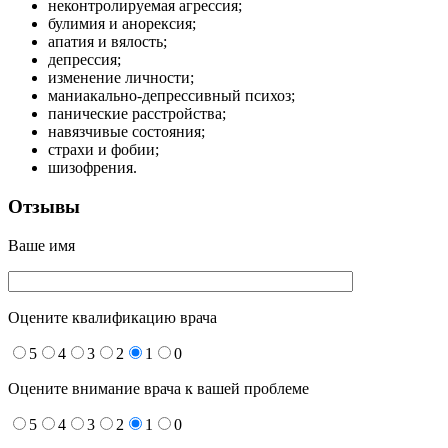
неконтролируемая агрессия;
булимия и анорексия;
апатия и вялость;
депрессия;
изменение личности;
маниакально-депрессивный психоз;
панические расстройства;
навязчивые состояния;
страхи и фобии;
шизофрения.
Отзывы
Ваше имя
Оцените квалификацию врача
5
4
3
2
1
0
Оцените внимание врача к вашей проблеме
5
4
3
2
1
0