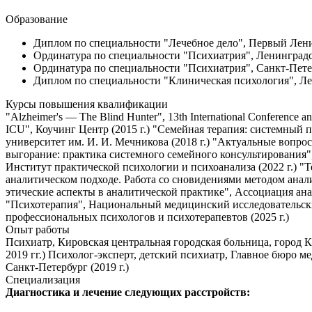
Образование
Диплом по специальности "Лечебное дело", Первый Ленин
Ординатура по специальности "Психиатрия", Ленинградс
Ординатура по специальности "Психиатрия", Санкт-Петер
Диплом по специальности "Клиническая психология", Ле
Курсы повышения квалификации
"Alzheimer's — The Blind Hunter", 13th International Conference an
ICU", Коучинг Центр (2015 г.) "Семейная терапия: системный
университет им. И. И. Мечникова (2018 г.) "Актуальные вопро
выгорание: практика системного семейного консультирования",
Институт практической психологии и психоанализа (2022 г.) "
аналитическом подходе. Работа со сновидениями методом анали
этические аспекты в аналитической практике", Ассоциация ан
"Психотерапия", Национальный медицинский исследовательский
профессиональных психологов и психотерапевтов (2025 г.)
Опыт работы
Психиатр, Кировская центральная городская больница, город К
2019 гг.) Психолог-эксперт, детский психиатр, Главное бюро м
Санкт-Петербург (2019 г.)
Специализация
Диагностика и лечение следующих расстройств: