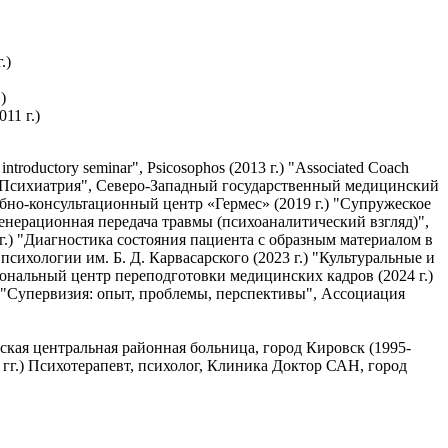
.)
)
11 г.)
 introductory seminar", Psicosophos (2013 г.) "Associated Coach
) "Психиатрия", Северо-Западный государственный медицинский
бно-консультационный центр «Гермес» (2019 г.) "Супружеское
енерационная передача травмы (психоаналитический взгляд)",
 г.) "Диагностика состояния пациента с образным материалом в
ихологии им. Б. Д. Карвасарского (2023 г.) "Культуральные и
иональный центр переподготовки медицинских кадров (2024 г.)
 "Супервизия: опыт, проблемы, перспективы", Ассоциация
ская центральная районная больница, город Кировск (1995-
 гг.) Психотерапевт, психолог, Клиника Доктор САН, город