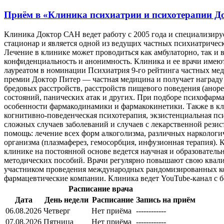
Приём в
«Клиника психиатрии и психотерапии 
Клиника Доктор САН ведет работу с 2005 года и специализиру
стационар и является одной из ведущих частных психиатричес
Лечение в клинике может проводиться как амбулаторно, так и 
конфиденциальность и анонимность. Клиника и ее врачи имею
лауреатом в номинации Психиатрия 9-го рейтинга частных ме
премии Доктор Питер — частная медицина и получает награду
бредовых расстройств, расстройств пищевого поведения (аноре
состояний, панических атак и других. При подборе психофарм
особенности фармакодинамики и фармакокинетики. Также в кл
когнитивно-поведенческая психотерапия, экзистенциальная пси
сложных случаев заболеваний и случаев с лекарственной рези
помощь: лечение всех форм алкоголизма, различных нарколог
организма (плазмаферез, гемосорбция, инфузионная терапия).
клинике на постоянной основе ведется научная и образовательн
методических пособий. Врачи регулярно повышают свою квали
участником проведения международных рандомизированных ко
фармацевтические компании. Клиника ведет YouTube-канал с б
Расписание врача
Дата
День недели
Расписание
Запись на приём
06.08.2026
Четверг
Нет приёма
------------
07.08.2026
Пятница
Нет приёма
------------