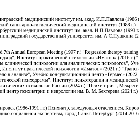
градский медицинский институт им. акад. И.П.Павлова (1986 г
кий санитарно-гигиенический медицинский институт (1988 г.)
бургский медицинский институт им. акад. И.П.Павлова (1993 г.
нинградский государственный университет им. А.С.Пушкина (20
d 7th Annual European Meeting (1997 г.) "Regression therapy training
 подход", Институт практической психологии «Иматон» (2016 г.
сы клинической психологии для аналитических психологов", Уче
 Институт практической психологии «Иматон» (2021 г.) "Трансг
Тело в анализе", Учебно-консультационный центр «Гермес» (2022
тической психодрамы", Институт психотерапии и медицинской пс
алитических психологов России (2024 г.) "Психиатрия", Межрег
 центр психиатрии и неврологии им. В. М. Бехтерева (2024 г.)
ировск (1986-1991 гг.) Психиатр, заведующая отделением, Киров
едико-социальной экспертизы, город Санкт-Петербург (2014-2016