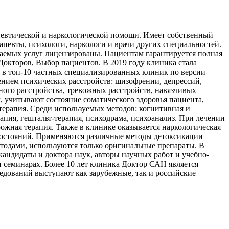
апевтической и наркологической помощи. Имеет собственный
апевты, психологи, наркологи и врачи других специальностей.
ываемых услуг лицензированы. Пациентам гарантируется полная
окторов, Выбор пациентов. В 2019 году клиника стала
 в топ-10 частных специализированных клиник по версии
ением психических расстройств: шизофрении, депрессий,
ного расстройства, тревожных расстройств, навязчивых
, учитывают состояние соматического здоровья пациента,
терапия. Среди используемых методов: когнитивная и
апия, гештальт-терапия, психодрама, психоанализ. При лечении
ожная терапия. Также в клинике оказывается наркологическая
 состояний. Применяются различные методы детоксикации
тодами, используются только оригинальные препараты. В
 кандидаты и доктора наук, авторы научных работ и учебно-
семинарах. Более 10 лет клиника Доктор САН является
дований выступают как зарубежные, так и российские