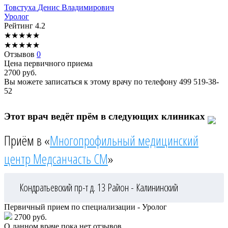
Товстуха
Денис Владимирович
Уролог
Рейтинг
4.2
★
★
★
★
★
★
★
★
★
★
Отзывов
0
Цена первичного приема
2700
руб.
Вы можете записаться к этому врачу по телефону
499 519-38-
52
Этот врач ведёт прём в следующих клиниках
Приём в «
Многопрофильный медицинский
центр Медсанчасть СМ
»
Кондратьевский пр-т д. 13
Район - Калининский
Первичный прием по специализации - Уролог
2700 руб.
О данном враче пока нет отзывов.