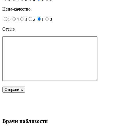
Цена-качество
5
4
3
2
1
0
Отзыв
Врачи поблизости