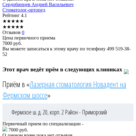
Сердобинцев
Андрей Васильевич
Стоматолог-ортопед
Рейтинг
4.1
★
★
★
★
★
★
★
★
★
★
Отзывов
0
Цена первичного приема
7000
руб.
Вы можете записаться к этому врачу по телефону
499 519-38-
52
Этот врач ведёт прём в следующих клиниках
Приём в «
Лазерная стоматология Новадент на
Фермском шоссе
»
Фермское ш. д. 20, корп. 2
Район - Приморский
Первичный прием по специализации -
7000 руб.
О данном враче пока нет отзывов.