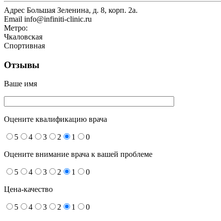
Адрес
Большая Зеленина, д. 8, корп. 2а.
Email
info@infiniti-clinic.ru
Метро:
Чкаловская
Спортивная
Отзывы
Ваше имя
Оцените квалификацию врача
5
4
3
2
1
0
Оцените внимание врача к вашей проблеме
5
4
3
2
1
0
Цена-качество
5
4
3
2
1
0