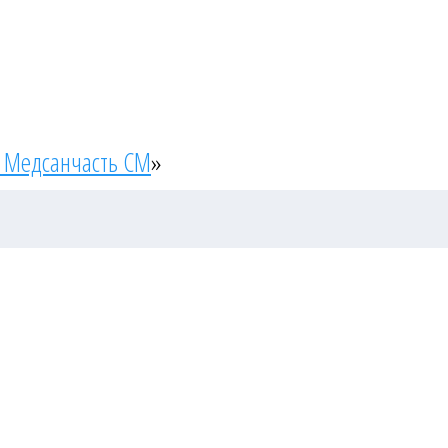
 Медсанчасть СМ
»