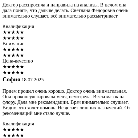
Доктор расспросила и направила на анализы. В целом она
дала понять, что дальше делать. Светлана Федоровна очень
внимательно слушает, всё внимательно рассматривает.
Квалификация
★
★
★
★
★
★
★
★
★
★
Внимание
★
★
★
★
★
★
★
★
★
★
Цена-качество
★
★
★
★
★
★
★
★
★
★
София
18.07.2025
Прием прошел очень хорошо. Доктор очень внимательная.
Она проконсультировала меня, осмотрела. Взяла мазок на
флору. Дала мне рекомендации. Врач внимательно слушает.
Видно, что хочет помочь. Не делает лишних назначений. От
рекомендаций мне стало лучше.
Квалификация
★
★
★
★
★
★
★
★
★
★