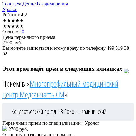
Товстуха
Денис Владимирович
Уролог
Рейтинг
4.2
★
★
★
★
★
★
★
★
★
★
Отзывов
0
Цена первичного приема
2700
руб.
Вы можете записаться к этому врачу по телефону
499 519-38-
52
Этот врач ведёт прём в следующих клиниках
Приём в «
Многопрофильный медицинский
центр Медсанчасть СМ
»
Кондратьевский пр-т д. 13
Район - Калининский
Первичный прием по специализации - Уролог
2700 руб.
О данном враче пока нет отзывов.