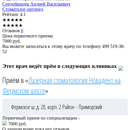
Сердобинцев
Андрей Васильевич
Стоматолог-ортопед
Рейтинг
4.1
★
★
★
★
★
★
★
★
★
★
Отзывов
0
Цена первичного приема
7000
руб.
Вы можете записаться к этому врачу по телефону
499 519-38-
52
Этот врач ведёт прём в следующих клиниках
Приём в «
Лазерная стоматология Новадент на
Фермском шоссе
»
Фермское ш. д. 20, корп. 2
Район - Приморский
Первичный прием по специализации -
7000 руб.
О данном враче пока нет отзывов.