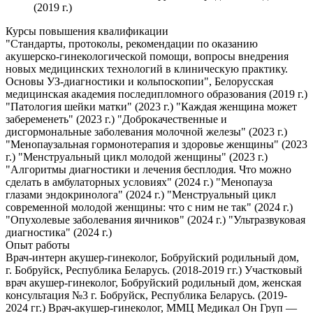
(2019 г.)
Курсы повышения квалификации
"Стандарты, протоколы, рекомендации по оказанию
акушерско-гинекологической помощи, вопросы внедрения
новых медицинских технологий в клиническую практику.
Основы УЗ-диагностики и кольпоскопии", Белорусская
медицинская академия последипломного образования (2019 г.)
"Патология шейки матки" (2023 г.) "Каждая женщина может
забеременеть" (2023 г.) "Доброкачественные и
дисгормональные заболевания молочной железы" (2023 г.)
"Менопаузальная гормонотерапия и здоровье женщины" (2023
г.) "Менструальный цикл молодой женщины" (2023 г.)
"Алгоритмы диагностики и лечения бесплодия. Что можно
сделать в амбулаторных условиях" (2024 г.) "Менопауза
глазами эндокринолога" (2024 г.) "Менструальный цикл
современной молодой женщины: что с ним не так" (2024 г.)
"Опухолевые заболевания яичников" (2024 г.) "Ультразвуковая
диагностика" (2024 г.)
Опыт работы
Врач-интерн акушер-гинеколог, Бобруйский родильный дом,
г. Бобруйск, Республика Беларусь. (2018-2019 гг.) Участковый
врач акушер-гинеколог, Бобруйский родильный дом, женская
консультация №3 г. Бобруйск, Республика Беларусь. (2019-
2024 гг.) Врач-акушер-гинеколог, ММЦ Медикал Он Груп —