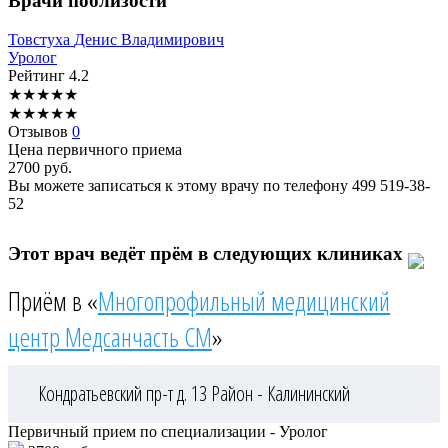
Врачи поблизости
Товстуха
Денис Владимирович
Уролог
Рейтинг
4.2
★
★
★
★
★
★
★
★
★
★
Отзывов
0
Цена первичного приема
2700
руб.
Вы можете записаться к этому врачу по телефону
499 519-38-
52
Этот врач ведёт прём в следующих клиниках
Приём в «
Многопрофильный медицинский
центр Медсанчасть СМ
»
Кондратьевский пр-т д. 13
Район - Калининский
Первичный прием по специализации - Уролог