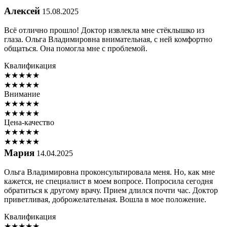
Алексей
15.08.2025
Всё отлично прошло! Доктор извлекла мне стёклышко из
глаза. Ольга Владимировна внимательная, с ней комфортно
общаться. Она помогла мне с проблемой.
Квалификация
★
★
★
★
★
★
★
★
★
★
Внимание
★
★
★
★
★
★
★
★
★
★
Цена-качество
★
★
★
★
★
★
★
★
★
★
Мария
14.04.2025
Ольга Владимировна проконсультировала меня. Но, как мне
кажется, не специалист в моем вопросе. Попросила сегодня
обратиться к другому врачу. Прием длился почти час. Доктор
приветливая, доброжелательная. Вошла в мое положение.
Квалификация
★
★
★
★
★