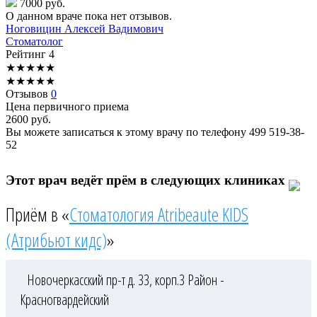
7000 руб.
О данном враче пока нет отзывов.
Ноговицин
Алексей Вадимович
Стоматолог
Рейтинг
4
★
★
★
★
★
★
★
★
★
★
Отзывов
0
Цена первичного приема
2600
руб.
Вы можете записаться к этому врачу по телефону
499 519-38-
52
Этот врач ведёт прём в следующих клиниках
Приём в «
Стоматология Atribeaute KIDS
(Атрибьют кидс)
»
Новочеркасский пр-т д. 33, корп.3
Район -
Красногвардейский