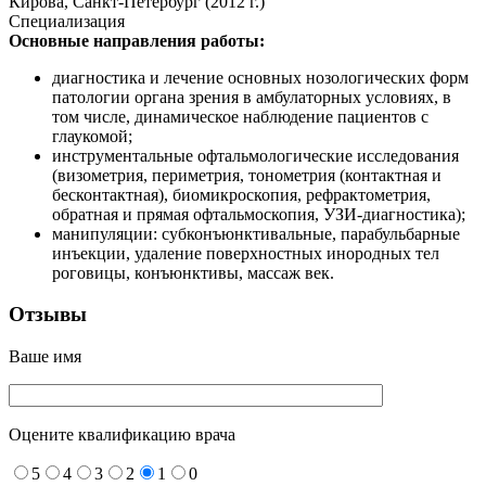
Кирова, Санкт-Петербург (2012 г.)
Специализация
Основные направления работы:
диагностика и лечение основных нозологических форм
патологии органа зрения в амбулаторных условиях, в
том числе, динамическое наблюдение пациентов с
глаукомой;
инструментальные офтальмологические исследования
(визометрия, периметрия, тонометрия (контактная и
бесконтактная), биомикроскопия, рефрактометрия,
обратная и прямая офтальмоскопия, УЗИ-диагностика);
манипуляции: субконъюнктивальные, парабульбарные
инъекции, удаление поверхностных инородных тел
роговицы, конъюнктивы, массаж век.
Отзывы
Ваше имя
Оцените квалификацию врача
5
4
3
2
1
0