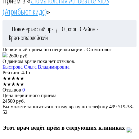
Приём в «
Стоматология Atribeaute KIDS
(Атрибьют кидс)
»
Новочеркасский пр-т д. 33, корп.3
Район -
Красногвардейский
Первичный прием по специализации - Стоматолог
2600 руб.
О данном враче пока нет отзывов.
Быстрова
Ольга Владимировна
Рейтинг
4.15
★
★
★
★
★
★
★
★
★
★
Отзывов
0
Цена первичного приема
24500
руб.
Вы можете записаться к этому врачу по телефону
499 519-38-
52
Этот врач ведёт прём в следующих клиниках