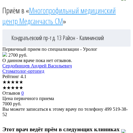
Приём в «
Многопрофильный медицинский
центр Медсанчасть СМ
»
Кондратьевский пр-т д. 13
Район - Калининский
Первичный прием по специализации - Уролог
2700 руб.
О данном враче пока нет отзывов.
Сердобинцев
Андрей Васильевич
Стоматолог-ортопед
Рейтинг
4.1
★
★
★
★
★
★
★
★
★
★
Отзывов
0
Цена первичного приема
7000
руб.
Вы можете записаться к этому врачу по телефону
499 519-38-
52
Этот врач ведёт прём в следующих клиниках