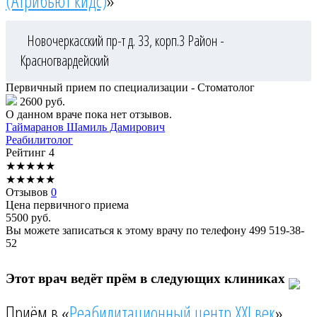
(Атрибьют кидс)
»
Новочеркасский пр-т д. 33, корп.3
Район -
Красногвардейский
Первичный прием по специализации - Стоматолог
2600 руб.
О данном враче пока нет отзывов.
Гаймаранов
Шамиль Дамирович
Реабилитолог
Рейтинг
4
★
★
★
★
★
★
★
★
★
★
Отзывов
0
Цена первичного приема
5500
руб.
Вы можете записаться к этому врачу по телефону
499 519-38-
52
Этот врач ведёт прём в следующих клиниках
Приём в «
Реабилитационный центр XXI век
»