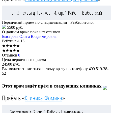
пр-т Энгельса д. 107, корп. 4, стр. 1
Район - Выборгский
Первичный прием по специализации - Реабилитолог
5500 руб.
О данном враче пока нет отзывов.
Быстрова
Ольга Владимировна
Рейтинг
4.15
★
★
★
★
★
★
★
★
★
★
Отзывов
0
Цена первичного приема
24500
руб.
Вы можете записаться к этому врачу по телефону
499 519-38-
52
Этот врач ведёт прём в следующих клиниках
Приём в «
Клиника Фомина
»
Басков пер. д. 2, стр. 1
Район - Центральный