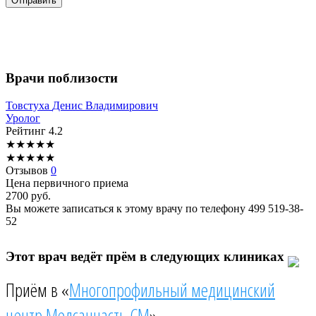
Врачи поблизости
Товстуха
Денис Владимирович
Уролог
Рейтинг
4.2
★
★
★
★
★
★
★
★
★
★
Отзывов
0
Цена первичного приема
2700
руб.
Вы можете записаться к этому врачу по телефону
499 519-38-
52
Этот врач ведёт прём в следующих клиниках
Приём в «
Многопрофильный медицинский
центр Медсанчасть СМ
»