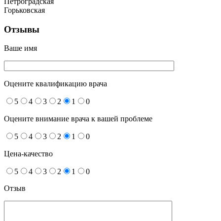
Петроградская
Горьковская
Отзывы
Ваше имя
Оцените квалификацию врача
5
4
3
2
1
0
Оцените внимание врача к вашей проблеме
5
4
3
2
1
0
Цена-качество
5
4
3
2
1
0
Отзыв