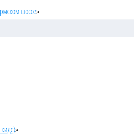
ермском шоссе
»
 кидс)
»