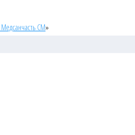
 Медсанчасть СМ
»