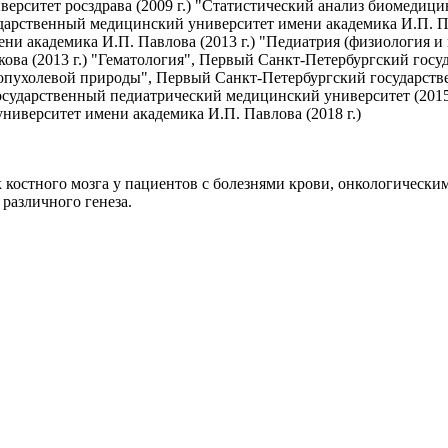
ерситет росздрава (2009 г.) "Статистический анализ биомедиц
дарственный медицинский университет имени академика И.П. Па
и академика И.П. Павлова (2013 г.) "Педиатрия (физиология и 
ва (2013 г.) "Гематология", Первый Санкт-Петербургский гос
ий опухолевой природы", Первый Санкт-Петербургский государс
 государственный педиатрический медицинский университет (201
иверситет имени академика И.П. Павлова (2018 г.)
 костного мозга у пациентов с болезнями крови, онкологическ
различного генеза.