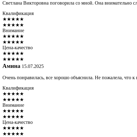
Светлана Викторовна поговорила со мной. Она внимательно слу
Квалификация
★
★
★
★
★
★
★
★
★
★
Внимание
★
★
★
★
★
★
★
★
★
★
Цена-качество
★
★
★
★
★
★
★
★
★
★
Амина
15.07.2025
Очень понравилась, все хорошо объяснила. Не пожалела, что к 
Квалификация
★
★
★
★
★
★
★
★
★
★
Внимание
★
★
★
★
★
★
★
★
★
★
Цена-качество
★
★
★
★
★
★
★
★
★
★