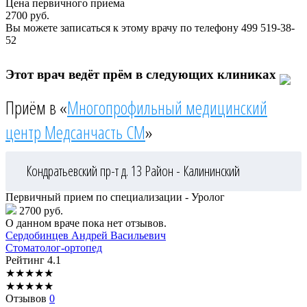
Цена первичного приема
2700
руб.
Вы можете записаться к этому врачу по телефону
499 519-38-
52
Этот врач ведёт прём в следующих клиниках
Приём в «
Многопрофильный медицинский
центр Медсанчасть СМ
»
Кондратьевский пр-т д. 13
Район - Калининский
Первичный прием по специализации - Уролог
2700 руб.
О данном враче пока нет отзывов.
Сердобинцев
Андрей Васильевич
Стоматолог-ортопед
Рейтинг
4.1
★
★
★
★
★
★
★
★
★
★
Отзывов
0