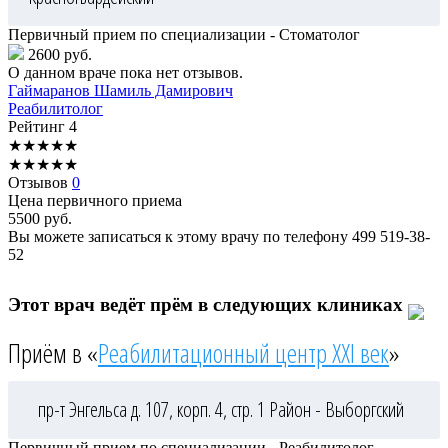
Первичный прием по специализации - Стоматолог
2600 руб.
О данном враче пока нет отзывов.
Гаймаранов
Шамиль Дамирович
Реабилитолог
Рейтинг
4
★
★
★
★
★
★
★
★
★
★
Отзывов
0
Цена первичного приема
5500
руб.
Вы можете записаться к этому врачу по телефону
499 519-38-
52
Этот врач ведёт прём в следующих клиниках
Приём в «
Реабилитационный центр XXI век
»
пр-т Энгельса д. 107, корп. 4, стр. 1
Район - Выборгский
Первичный прием по специализации - Реабилитолог