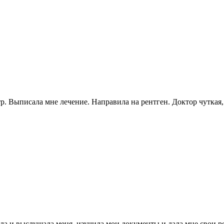
тр. Выписала мне лечение. Направила на рентген. Доктор чуткая
а и выслушала меня, изучила мои документы и дала мне свои ре