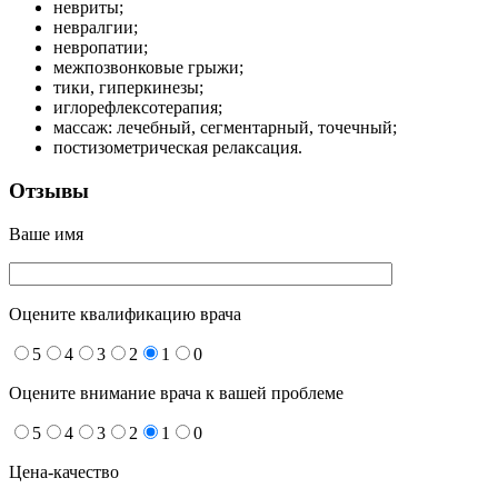
невриты;
невралгии;
невропатии;
межпозвонковые грыжи;
тики, гиперкинезы;
иглорефлексотерапия;
массаж: лечебный, сегментарный, точечный;
постизометрическая релаксация.
Отзывы
Ваше имя
Оцените квалификацию врача
5
4
3
2
1
0
Оцените внимание врача к вашей проблеме
5
4
3
2
1
0
Цена-качество