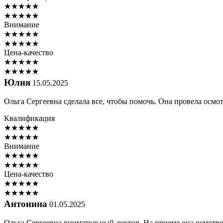
★
★
★
★
★
★
★
★
★
★
Внимание
★
★
★
★
★
★
★
★
★
★
Цена-качество
★
★
★
★
★
★
★
★
★
★
Юлия
15.05.2025
Ольга Сергеевна сделала все, чтобы помочь. Она провела осмо
Квалификация
★
★
★
★
★
★
★
★
★
★
Внимание
★
★
★
★
★
★
★
★
★
★
Цена-качество
★
★
★
★
★
★
★
★
★
★
Антонина
01.05.2025
Ольга Сергеевна внимательный доктор. На приеме она осмотрел