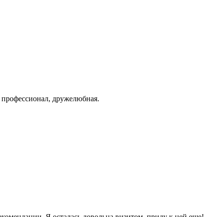
, профессионал, дружелюбная.
комендации. Я осталась довольна визитом, приду к ней еще!