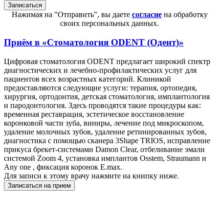
Нажимая на "Отправить", вы даете
согласие
на обработку
своих персональных данных.
Приём в
«Стоматология ODENT (Одент)»
Цифровая стоматология ODENT предлагает широкий спектр
диагностических и лечебно-профилактических услуг для
пациентов всех возрастных категорий. Клиникой
предоставляются следующие услуги: терапия, ортопедия,
хирургия, ортодонтия, детская стоматология, имплантология
и пародонтология. Здесь проводятся такие процедуры как:
временная реставрация, эстетическое восстановление
коронковой части зуба, виниры, лечение под микроскопом,
удаление молочных зубов, удаление ретинированных зубов,
диагностика с помощью сканера 3Shape TRIOS, исправление
прикуса брекет-системами Damon Clear, отбеливание эмали
системой Zoom 4, установка имплантов Osstem, Straumann и
Any one , фиксация коронок E.max.
Для записи к этому врачу нажмите на книпку ниже.
Записаться на прием