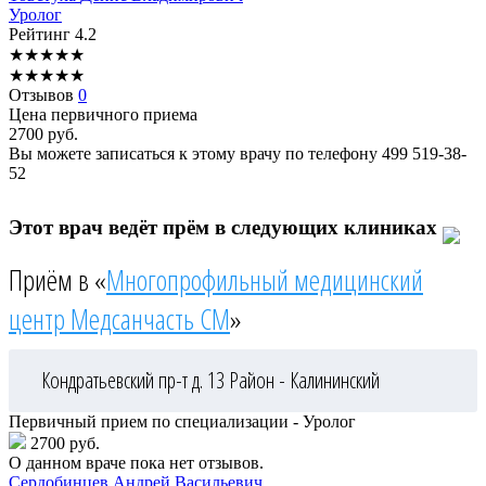
Уролог
Рейтинг
4.2
★
★
★
★
★
★
★
★
★
★
Отзывов
0
Цена первичного приема
2700
руб.
Вы можете записаться к этому врачу по телефону
499 519-38-
52
Этот врач ведёт прём в следующих клиниках
Приём в «
Многопрофильный медицинский
центр Медсанчасть СМ
»
Кондратьевский пр-т д. 13
Район - Калининский
Первичный прием по специализации - Уролог
2700 руб.
О данном враче пока нет отзывов.
Сердобинцев
Андрей Васильевич