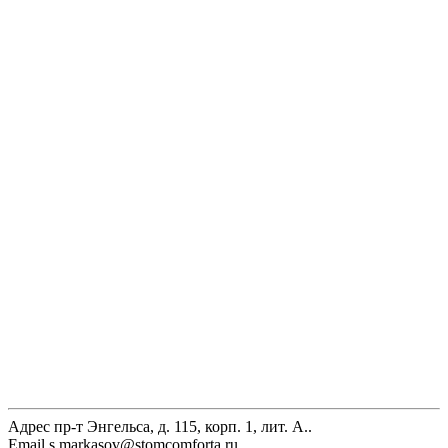
Адрес
пр-т Энгельса, д. 115, корп. 1, лит. А..
Email
s.markasov@stomcomforta.ru