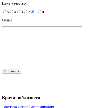
Цена-качество
5
4
3
2
1
0
Отзыв
Врачи поблизости
Товстуха
Денис Владимирович