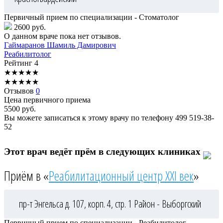
Первичный прием по специализации - Стоматолог
2600 руб.
О данном враче пока нет отзывов.
Гаймаранов
Шамиль Дамирович
Реабилитолог
Рейтинг
4
★
★
★
★
★
★
★
★
★
★
Отзывов
0
Цена первичного приема
5500
руб.
Вы можете записаться к этому врачу по телефону
499 519-38-
52
Этот врач ведёт прём в следующих клиниках
Приём в «
Реабилитационный центр XXI век
»
пр-т Энгельса д. 107, корп. 4, стр. 1
Район - Выборгский
Первичный прием по специализации - Реабилитолог