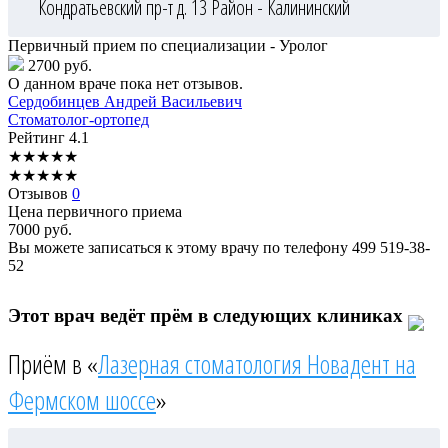
Кондратьевский пр-т д. 13
Район - Калининский
Первичный прием по специализации - Уролог
2700 руб.
О данном враче пока нет отзывов.
Сердобинцев
Андрей Васильевич
Стоматолог-ортопед
Рейтинг
4.1
★
★
★
★
★
★
★
★
★
★
Отзывов
0
Цена первичного приема
7000
руб.
Вы можете записаться к этому врачу по телефону
499 519-38-
52
Этот врач ведёт прём в следующих клиниках
Приём в «
Лазерная стоматология Новадент на
Фермском шоссе
»