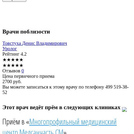
Врачи поблизости
Товстуха
Денис Владимирович
Уролог
Рейтинг
4.2
★
★
★
★
★
★
★
★
★
★
Отзывов
0
Цена первичного приема
2700
руб.
Вы можете записаться к этому врачу по телефону
499 519-38-
52
Этот врач ведёт прём в следующих клиниках
Приём в «
Многопрофильный медицинский
центр Медсанчасть СМ
»