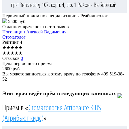
пр-т Энгельса д. 107, корп. 4, стр. 1
Район - Выборгский
Первичный прием по специализации - Реабилитолог
5500 руб.
О данном враче пока нет отзывов.
Ноговицин
Алексей Вадимович
Стоматолог
Рейтинг
4
★
★
★
★
★
★
★
★
★
★
Отзывов
0
Цена первичного приема
2600
руб.
Вы можете записаться к этому врачу по телефону
499 519-38-
52
Этот врач ведёт прём в следующих клиниках
Приём в «
Стоматология Atribeaute KIDS
(Атрибьют кидс)
»