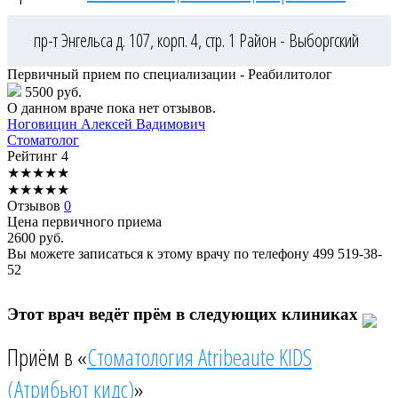
пр-т Энгельса д. 107, корп. 4, стр. 1
Район - Выборгский
Первичный прием по специализации - Реабилитолог
5500 руб.
О данном враче пока нет отзывов.
Ноговицин
Алексей Вадимович
Стоматолог
Рейтинг
4
★
★
★
★
★
★
★
★
★
★
Отзывов
0
Цена первичного приема
2600
руб.
Вы можете записаться к этому врачу по телефону
499 519-38-
52
Этот врач ведёт прём в следующих клиниках
Приём в «
Стоматология Atribeaute KIDS
(Атрибьют кидс)
»