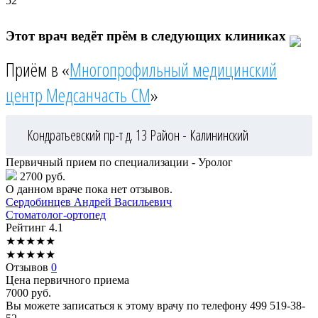
52
Этот врач ведёт прём в следующих клиниках
Приём в «
Многопрофильный медицинский
центр Медсанчасть СМ
»
Кондратьевский пр-т д. 13
Район - Калининский
Первичный прием по специализации - Уролог
2700 руб.
О данном враче пока нет отзывов.
Сердобинцев
Андрей Васильевич
Стоматолог-ортопед
Рейтинг
4.1
★
★
★
★
★
★
★
★
★
★
Отзывов
0
Цена первичного приема
7000
руб.
Вы можете записаться к этому врачу по телефону
499 519-38-