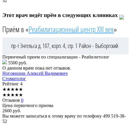
52
Этот врач ведёт прём в следующих клиниках
Приём в «
Реабилитационный центр XXI век
»
пр-т Энгельса д. 107, корп. 4, стр. 1
Район - Выборгский
Первичный прием по специализации - Реабилитолог
5500 руб.
О данном враче пока нет отзывов.
Ноговицин
Алексей Вадимович
Стоматолог
Рейтинг
4
★
★
★
★
★
★
★
★
★
★
Отзывов
0
Цена первичного приема
2600
руб.
Вы можете записаться к этому врачу по телефону
499 519-38-
52