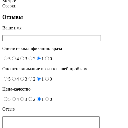
Метро:
Озерки
Отзывы
Ваше имя
Оцените квалификацию врача
5
4
3
2
1
0
Оцените внимание врача к вашей проблеме
5
4
3
2
1
0
Цена-качество
5
4
3
2
1
0
Отзыв