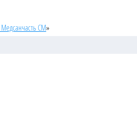
 Медсанчасть СМ
»