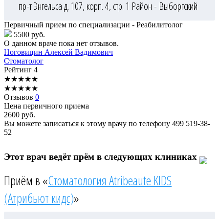
пр-т Энгельса д. 107, корп. 4, стр. 1
Район - Выборгский
Первичный прием по специализации - Реабилитолог
5500 руб.
О данном враче пока нет отзывов.
Ноговицин
Алексей Вадимович
Стоматолог
Рейтинг
4
★
★
★
★
★
★
★
★
★
★
Отзывов
0
Цена первичного приема
2600
руб.
Вы можете записаться к этому врачу по телефону
499 519-38-
52
Этот врач ведёт прём в следующих клиниках
Приём в «
Стоматология Atribeaute KIDS
(Атрибьют кидс)
»