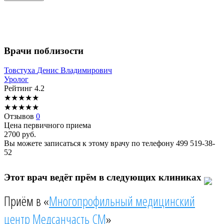
Врачи поблизости
Товстуха
Денис Владимирович
Уролог
Рейтинг
4.2
★
★
★
★
★
★
★
★
★
★
Отзывов
0
Цена первичного приема
2700
руб.
Вы можете записаться к этому врачу по телефону
499 519-38-
52
Этот врач ведёт прём в следующих клиниках
Приём в «
Многопрофильный медицинский
центр Медсанчасть СМ
»