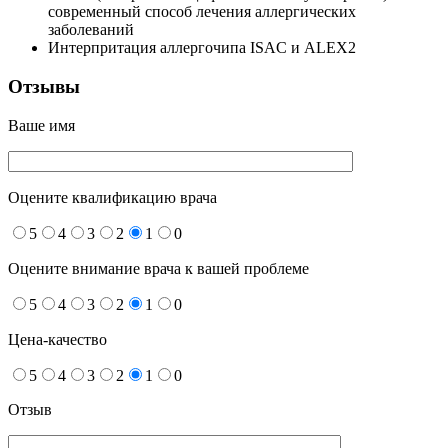
современный способ лечения аллергических
заболеваний
Интерпритация аллергочипа ISAC и ALEX2
Отзывы
Ваше имя
Оцените квалификацию врача
5
4
3
2
1
0
Оцените внимание врача к вашей проблеме
5
4
3
2
1
0
Цена-качество
5
4
3
2
1
0
Отзыв