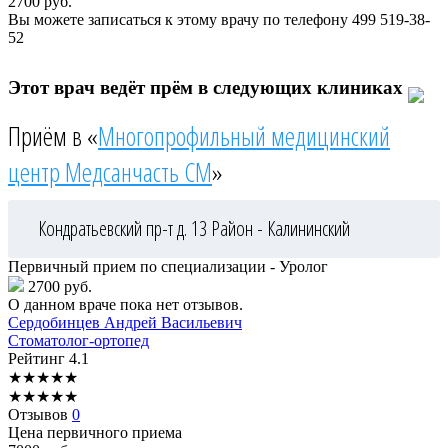
2700
руб.
Вы можете записаться к этому врачу по телефону
499 519-38-
52
Этот врач ведёт прём в следующих клиниках
Приём в «
Многопрофильный медицинский
центр Медсанчасть СМ
»
Кондратьевский пр-т д. 13
Район - Калининский
Первичный прием по специализации - Уролог
2700 руб.
О данном враче пока нет отзывов.
Сердобинцев
Андрей Васильевич
Стоматолог-ортопед
Рейтинг
4.1
★
★
★
★
★
★
★
★
★
★
Отзывов
0
Цена первичного приема