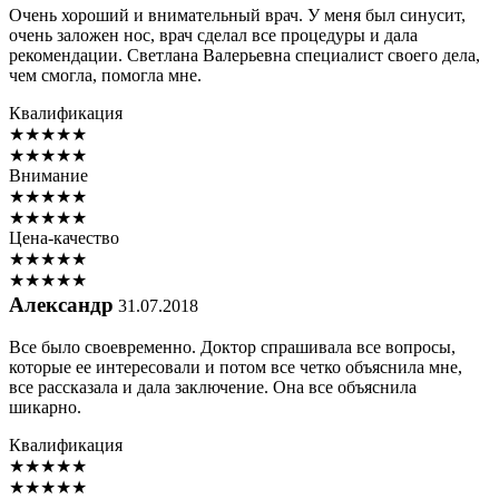
Очень хороший и внимательный врач. У меня был синусит,
очень заложен нос, врач сделал все процедуры и дала
рекомендации. Светлана Валерьевна специалист своего дела,
чем смогла, помогла мне.
Квалификация
★
★
★
★
★
★
★
★
★
★
Внимание
★
★
★
★
★
★
★
★
★
★
Цена-качество
★
★
★
★
★
★
★
★
★
★
Александр
31.07.2018
Все было своевременно. Доктор спрашивала все вопросы,
которые ее интересовали и потом все четко объяснила мне,
все рассказала и дала заключение. Она все объяснила
шикарно.
Квалификация
★
★
★
★
★
★
★
★
★
★