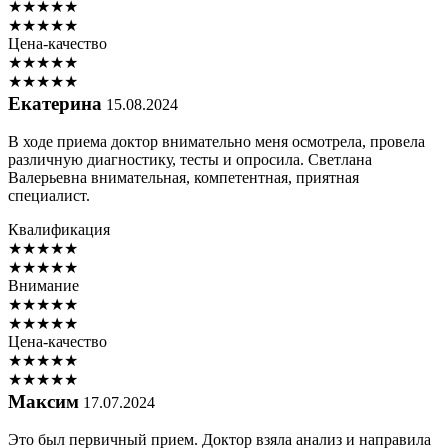
★
★
★
★
★
★
★
★
★
★
Цена-качество
★
★
★
★
★
★
★
★
★
★
Екатерина
15.08.2024
В ходе приема доктор внимательно меня осмотрела, провела
различную диагностику, тесты и опросила. Светлана
Валерьевна внимательная, компетентная, приятная
специалист.
Квалификация
★
★
★
★
★
★
★
★
★
★
Внимание
★
★
★
★
★
★
★
★
★
★
Цена-качество
★
★
★
★
★
★
★
★
★
★
Максим
17.07.2024
Это был первичный прием. Доктор взяла анализ и направила