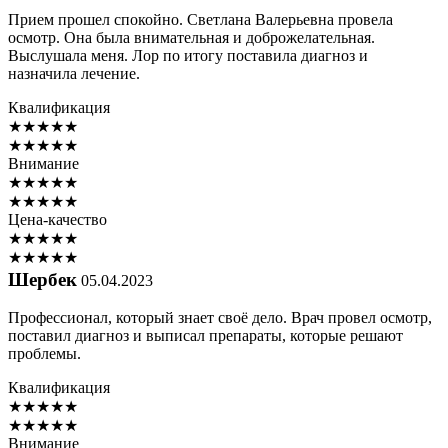
Прием прошел спокойно. Светлана Валерьевна провела
осмотр. Она была внимательная и доброжелательная.
Выслушала меня. Лор по итогу поставила диагноз и
назначила лечение.
Квалификация
★
★
★
★
★
★
★
★
★
★
Внимание
★
★
★
★
★
★
★
★
★
★
Цена-качество
★
★
★
★
★
★
★
★
★
★
Шербек
05.04.2023
Профессионал, который знает своё дело. Врач провел осмотр,
поставил диагноз и выписал препараты, которые решают
проблемы.
Квалификация
★
★
★
★
★
★
★
★
★
★
Внимание