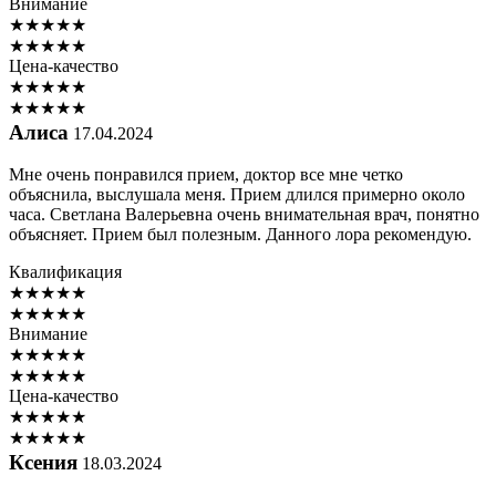
Внимание
★
★
★
★
★
★
★
★
★
★
Цена-качество
★
★
★
★
★
★
★
★
★
★
Алиса
17.04.2024
Мне очень понравился прием, доктор все мне четко
объяснила, выслушала меня. Прием длился примерно около
часа. Светлана Валерьевна очень внимательная врач, понятно
объясняет. Прием был полезным. Данного лора рекомендую.
Квалификация
★
★
★
★
★
★
★
★
★
★
Внимание
★
★
★
★
★
★
★
★
★
★
Цена-качество
★
★
★
★
★
★
★
★
★
★
Ксения
18.03.2024