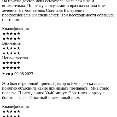
На приёме доктор меня осмотрела, была вежлива и
внимательна. По итогу консультации врач назначила мне
лечение. На мой взгляд, Светлана Валерьевна
профессиональный специалист. При необходимости обращусь
повторно.
Квалификация
★
★
★
★
★
★
★
★
★
★
Внимание
★
★
★
★
★
★
★
★
★
★
Цена-качество
★
★
★
★
★
★
★
★
★
★
Егор
09.06.2023
Это был первичный прием. Доктор всё мне рассказала и
понятно объяснила какие принимать препараты. Мне стало
полегче. Прием длился 30-40 минут. Обратился к врачу с
болью в горле. Опытный и вежливый врач.
Квалификация
★
★
★
★
★
★
★
★
★
★