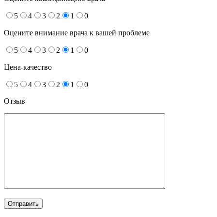
5
4
3
2
1
0
Оцените внимание врача к вашей проблеме
5
4
3
2
1
0
Цена-качество
5
4
3
2
1
0
Отзыв