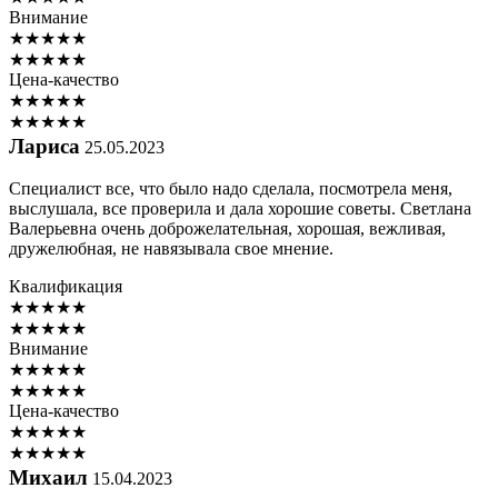
Внимание
★
★
★
★
★
★
★
★
★
★
Цена-качество
★
★
★
★
★
★
★
★
★
★
Лариса
25.05.2023
Специалист все, что было надо сделала, посмотрела меня,
выслушала, все проверила и дала хорошие советы. Светлана
Валерьевна очень доброжелательная, хорошая, вежливая,
дружелюбная, не навязывала свое мнение.
Квалификация
★
★
★
★
★
★
★
★
★
★
Внимание
★
★
★
★
★
★
★
★
★
★
Цена-качество
★
★
★
★
★
★
★
★
★
★
Михаил
15.04.2023