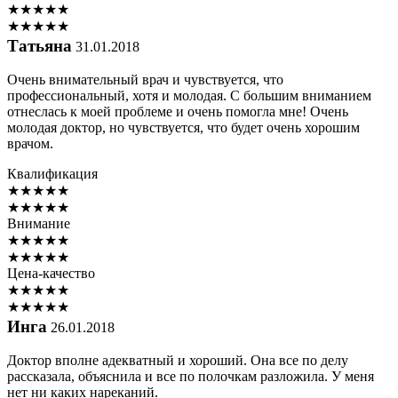
★
★
★
★
★
★
★
★
★
★
Татьяна
31.01.2018
Очень внимательный врач и чувствуется, что
профессиональный, хотя и молодая. С большим вниманием
отнеслась к моей проблеме и очень помогла мне! Очень
молодая доктор, но чувствуется, что будет очень хорошим
врачом.
Квалификация
★
★
★
★
★
★
★
★
★
★
Внимание
★
★
★
★
★
★
★
★
★
★
Цена-качество
★
★
★
★
★
★
★
★
★
★
Инга
26.01.2018
Доктор вполне адекватный и хороший. Она все по делу
рассказала, объяснила и все по полочкам разложила. У меня
нет ни каких нареканий.