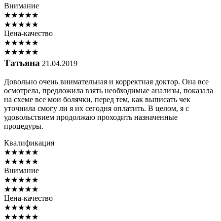
Внимание
★
★
★
★
★
★
★
★
★
★
Цена-качество
★
★
★
★
★
★
★
★
★
★
Татьяна
21.04.2019
Довольно очень внимательная и корректная доктор. Она все
осмотрела, предложила взять необходимые анализы, показала
на схеме все мои болячки, перед тем, как выписать чек
уточнила смогу ли я их сегодня оплатить. В целом, я с
удовольствием продолжаю проходить назначенные
процедуры.
Квалификация
★
★
★
★
★
★
★
★
★
★
Внимание
★
★
★
★
★
★
★
★
★
★
Цена-качество
★
★
★
★
★
★
★
★
★
★