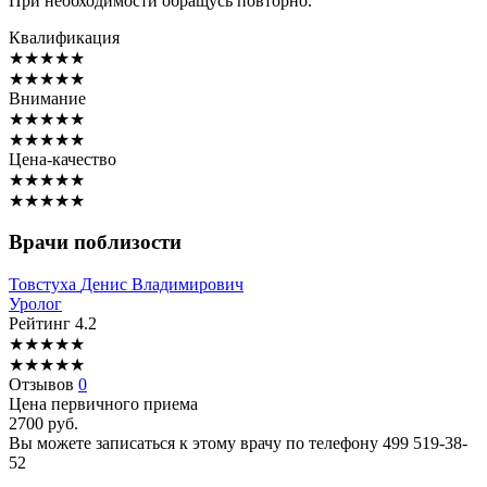
При необходимости обращусь повторно.
Квалификация
★
★
★
★
★
★
★
★
★
★
Внимание
★
★
★
★
★
★
★
★
★
★
Цена-качество
★
★
★
★
★
★
★
★
★
★
Врачи поблизости
Товстуха
Денис Владимирович
Уролог
Рейтинг
4.2
★
★
★
★
★
★
★
★
★
★
Отзывов
0
Цена первичного приема
2700
руб.
Вы можете записаться к этому врачу по телефону
499 519-38-
52