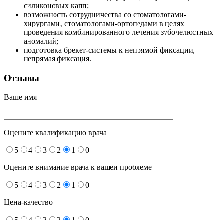
силиконовых капп;
возможность сотрудничества со стоматологами-
хирургами‚ стоматологами-ортопедами в целях
проведения комбинированного лечения зубочелюстных
аномалий;
подготовка брекет-системы к непрямой фиксации,
непрямая фиксация.
Отзывы
Ваше имя
Оцените квалификацию врача
5
4
3
2
1
0
Оцените внимание врача к вашей проблеме
5
4
3
2
1
0
Цена-качество
5
4
3
2
1
0