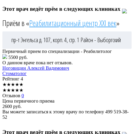
Этот врач ведёт прём в следующих клиниках
Приём в «
Реабилитационный центр XXI век
»
пр-т Энгельса д. 107, корп. 4, стр. 1
Район - Выборгский
Первичный прием по специализации - Реабилитолог
5500 руб.
О данном враче пока нет отзывов.
Ноговицин
Алексей Вадимович
Стоматолог
Рейтинг
4
★
★
★
★
★
★
★
★
★
★
Отзывов
0
Цена первичного приема
2600
руб.
Вы можете записаться к этому врачу по телефону
499 519-38-
52
Этот врач ведёт прём в следующих клиниках