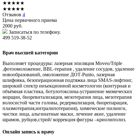
★
★
★
★
★
★
★
★
★
★
Отзывов
4
Цена первичного приема
2000
руб.
Записаться по телефону.
499 519-38-52
Врач высшей категории
Выполняет процедуры: лазерная эпиляция Moveo/Triple
,фотоомоложение, BBL-терапия , удаление сосудов, удаление
новообразований, омоложение ДОТ-Punto, лазерная
шлифовка, безоперационная подтяжка лица SMAS-лифтинг,
широкий спектр инъекционной косметологии (контурная и
объёмная пластика, ботулотоксины-устранение мимических
морщин, биоревитализация, мезотерапия лица, мезотерапия
волосистой части головы, редермализация, биорепарация,
плазмотерапия,интралипотерапия), химические пилинги,
чистки лица, альгинатные маски, лечение акне, удаление
шрамов, рубцов,стрий/ коррекция фигуры –криолиполиз.
Онлайн запись к врачу