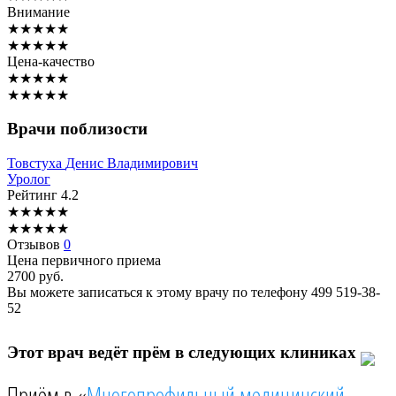
Внимание
★
★
★
★
★
★
★
★
★
★
Цена-качество
★
★
★
★
★
★
★
★
★
★
Врачи поблизости
Товстуха
Денис Владимирович
Уролог
Рейтинг
4.2
★
★
★
★
★
★
★
★
★
★
Отзывов
0
Цена первичного приема
2700
руб.
Вы можете записаться к этому врачу по телефону
499 519-38-
52
Этот врач ведёт прём в следующих клиниках
Приём в «
Многопрофильный медицинский