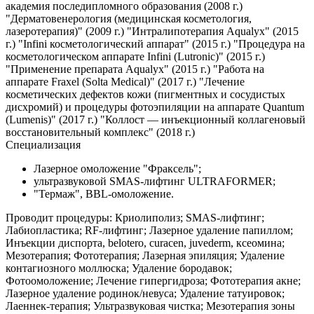
академия последипломного образования (2008 г.)
"Дерматовенерология (медицинская косметология,
лазеротерапия)" (2009 г.) "Интралипотерапия Aqualyx" (2015
г.) "Infini косметологический аппарат" (2015 г.) "Процедура на
косметологическом аппарате Infini (Lutronic)" (2015 г.)
"Применение препарата Aqualyx" (2015 г.) "Работа на
аппарате Fraxel (Solta Medical)" (2017 г.) "Лечение
косметических дефектов кожи (пигментных и сосудистых
дисхромий) и процедуры фотоэпиляции на аппарате Quantum
(Lumenis)" (2017 г.) "Коллост — инъекционный коллагеновый
восстановительный комплекс" (2018 г.)
Специализация
Лазерное омоложение "Фраксель";
ультразвуковой SMAS-лифтинг ULTRAFORMER;
"Термаж", BBL-омоложение.
Проводит процедуры: Криолиполиз; SMAS-лифтинг;
Лабиопластика; RF-лифтинг; Лазерное удаление папиллом;
Инъекции диспорта, belotero, curacen, juvederm, ксеомина;
Мезотерапия; Фототерапия; Лазерная эпиляция; Удаление
контагиозного моллюска; Удаление бородавок;
Фотоомоложение; Лечение гипергидроза; Фототерапия акне;
Лазерное удаление родинок/невуса; Удаление татуировок;
Лаеннек-терапия; Ультразвуковая чистка; Мезотерапия зоны