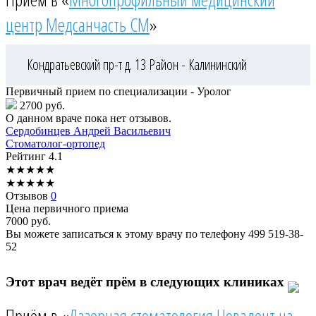
центр Медсанчасть СМ
»
Кондратьевский пр-т д. 13
Район - Калининский
Первичный прием по специализации - Уролог
2700 руб.
О данном враче пока нет отзывов.
Сердобинцев
Андрей Васильевич
Стоматолог-ортопед
Рейтинг
4.1
★
★
★
★
★
★
★
★
★
★
Отзывов
0
Цена первичного приема
7000
руб.
Вы можете записаться к этому врачу по телефону
499 519-38-
52
Этот врач ведёт прём в следующих клиниках
Приём в «
Лазерная стоматология Новадент на