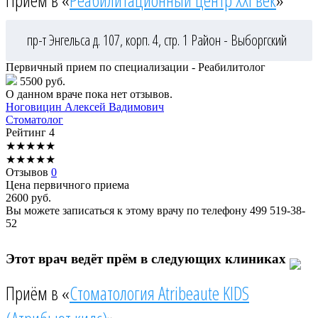
Приём в «
Реабилитационный центр XXI век
»
пр-т Энгельса д. 107, корп. 4, стр. 1
Район - Выборгский
Первичный прием по специализации - Реабилитолог
5500 руб.
О данном враче пока нет отзывов.
Ноговицин
Алексей Вадимович
Стоматолог
Рейтинг
4
★
★
★
★
★
★
★
★
★
★
Отзывов
0
Цена первичного приема
2600
руб.
Вы можете записаться к этому врачу по телефону
499 519-38-
52
Этот врач ведёт прём в следующих клиниках
Приём в «
Стоматология Atribeaute KIDS