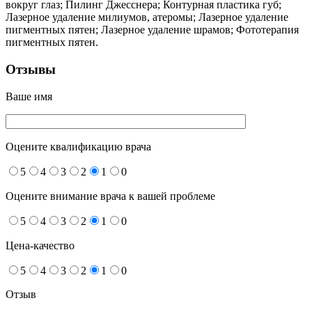
вокруг глаз; Пилинг Джесснера; Контурная пластика губ;
Лазерное удаление милиумов, атеромы; Лазерное удаление
пигментных пятен; Лазерное удаление шрамов; Фототерапия
пигментных пятен.
Отзывы
Ваше имя
Оцените квалификацию врача
5
4
3
2
1
0
Оцените внимание врача к вашей проблеме
5
4
3
2
1
0
Цена-качество
5
4
3
2
1
0
Отзыв