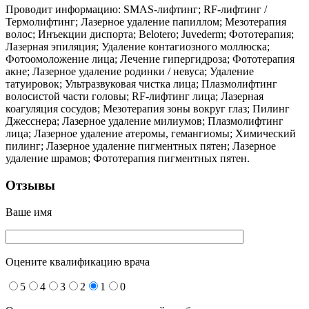
Проводит информацию: SMAS-лифтинг; RF-лифтинг /
Термолифтинг; Лазерное удаление папиллом; Мезотерапия
волос; Инъекции диспорта; Belotero; Juvederm; Фототерапия;
Лазерная эпиляция; Удаление контагиозного моллюска;
Фотоомоложение лица; Лечение гипергидроза; Фототерапия
акне; Лазерное удаление родинки / невуса; Удаление
татуировок; Ультразвуковая чистка лица; Плазмолифтинг
волосистой части головы; RF-лифтинг лица; Лазерная
коагуляция сосудов; Мезотерапия зоны вокруг глаз; Пилинг
Джесснера; Лазерное удаление милиумов; Плазмолифтинг
лица; Лазерное удаление атеромы, гемангиомы; Химический
пилинг; Лазерное удаление пигментных пятен; Лазерное
удаление шрамов; Фототерапия пигментных пятен.
Отзывы
Ваше имя
Оцените квалификацию врача
5
4
3
2
1
0