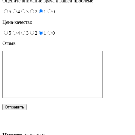
Оцените внимание врача к вашей проблеме
5
4
3
2
1
0
Цена-качество
5
4
3
2
1
0
Отзыв