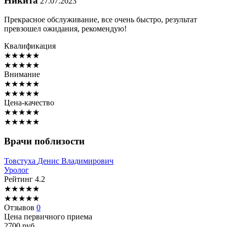
Никита
27.07.2023
Прекрасное обслуживание, все очень быстро, результат
превзошел ожидания, рекомендую!
Квалификация
★
★
★
★
★
★
★
★
★
★
Внимание
★
★
★
★
★
★
★
★
★
★
Цена-качество
★
★
★
★
★
★
★
★
★
★
Врачи поблизости
Товстуха
Денис Владимирович
Уролог
Рейтинг
4.2
★
★
★
★
★
★
★
★
★
★
Отзывов
0
Цена первичного приема
2700
руб.