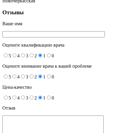
Новочеркасская
Отзывы
Ваше имя
Оцените квалификацию врача
5
4
3
2
1
0
Оцените внимание врача к вашей проблеме
5
4
3
2
1
0
Цена-качество
5
4
3
2
1
0
Отзыв