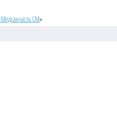
 Медсанчасть СМ
»