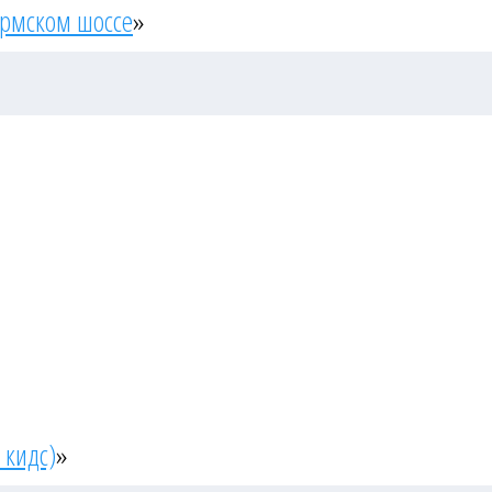
ермском шоссе
»
 кидс)
»