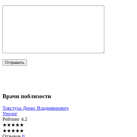
Врачи поблизости
Товстуха
Денис Владимирович
Уролог
Рейтинг
4.2
★
★
★
★
★
★
★
★
★
★
Отзывов
0