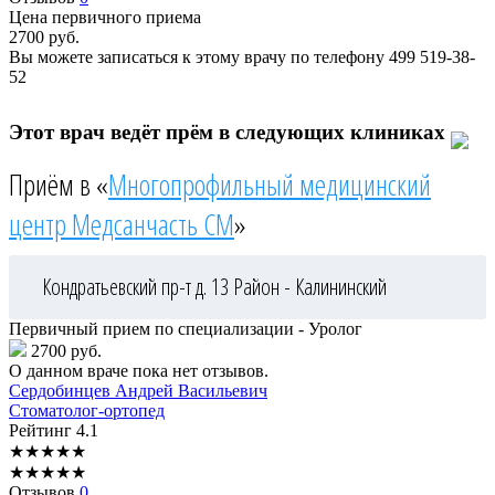
Цена первичного приема
2700
руб.
Вы можете записаться к этому врачу по телефону
499 519-38-
52
Этот врач ведёт прём в следующих клиниках
Приём в «
Многопрофильный медицинский
центр Медсанчасть СМ
»
Кондратьевский пр-т д. 13
Район - Калининский
Первичный прием по специализации - Уролог
2700 руб.
О данном враче пока нет отзывов.
Сердобинцев
Андрей Васильевич
Стоматолог-ортопед
Рейтинг
4.1
★
★
★
★
★
★
★
★
★
★
Отзывов
0