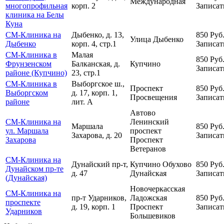
Международная
многопрофильная
корп. 2
Записат
клиника на Белы
Куна
СМ-Клиника на
Дыбенко, д. 13,
850
Руб
Улица Дыбенко
Дыбенко
корп. 4, стр.1
Записат
СМ-Клиника в
Малая
850
Руб
Фрунзенском
Балканская, д.
Купчино
Записат
районе (Купчино)
23, стр.1
СМ-Клиника в
Выборгское ш.,
Проспект
850
Руб
Выборгском
д. 17, корп. 1,
Просвещения
Записат
районе
лит. А
Автово
СМ-Клиника на
Ленинский
Маршала
850
Руб
ул. Маршала
проспект
Захарова, д. 20
Записат
Захарова
Проспект
Ветеранов
СМ-Клиника на
Дунайский пр-т,
Купчино
Обухово
850
Руб
Дунайском пр-те
д. 47
Дунайская
Записат
(Дунайская)
Новочеркасская
СМ-Клиника на
пр-т Ударников,
Ладожская
850
Руб
проспекте
д. 19, корп. 1
Проспект
Записат
Ударников
Большевиков