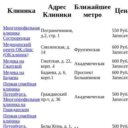
Адрес
Ближайшее
Клиника
Цен
Клиники
метро
Многопрофильная
Пограничников,
550
Руб
клиника
д.2, стр. 1
Записат
Сестрорецкая
Медицинский
Смоленская, д.
600
Руб
центр ОК.clinic
Фрунзенская
14
Записат
(ОК.клиник)
Медика на
Гжатская, д. 22,
600
Руб
Академическая
Гжатской
корп. 4
Записат
Медика на
Бадаева, д. 6,
Проспект
600
Руб
Бадаева
корп.1
Большевиков
Записат
Первая семейная
клиника
Петербурга.
Гражданский
500
Руб
Академическая
Многопрофильная
пр-т, д. 36
Записат
клиника на
Гражданском
Первая семейная
клиника
Петербурга,
Белы Куна, д. 1,
500
Руб