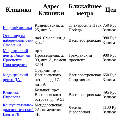
Адрес
Ближайшее
Клиника
Це
Клиники
метро
Кузнецовская, д.
Электросила
Парк
750
Руб
КардиоКлиника
25, лит А
Победы
Записа
Остеомед на
наб. Смоленки, д.
980
Руб
набережной реки
Василеостровская
3, к. 1
Записа
Смоленки
Медицинский
пр-т
центр Гевди на
Просвещения, д.
Гражданский
900
Руб
Проспекте
99, лит. А, помещ.
проспект
Записа
Просвещения
32-Н
Средний пр-т
Медицинский
Васильевского
Василеостровская
650
Руб
центр ДА!
острова, д. 17,
Спортивная
Записа
лит. А
Большой пр-т
Клиника
495
Руб
Васильевского
Василеостровская
Пирогова
Записа
острова, д. 49-51
Консультативно-
Менделеевская,
Лесная
1100
Ру
диагностический
2А, помещение
Выборгская
Записа
Центр 78
4Н