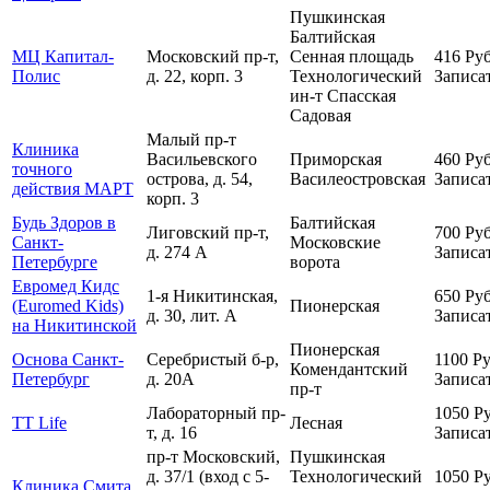
Пушкинская
Балтийская
МЦ Капитал-
Московский пр-т,
Сенная площадь
416
Руб
Полис
д. 22, корп. 3
Технологический
Записа
ин-т
Спасская
Садовая
Малый пр-т
Клиника
Васильевского
Приморская
460
Руб
точного
острова, д. 54,
Василеостровская
Записа
действия МАРТ
корп. 3
Будь Здоров в
Балтийская
Лиговский пр-т,
700
Руб
Санкт-
Московские
д. 274 А
Записа
Петербурге
ворота
Евромед Кидс
1-я Никитинская,
650
Руб
(Euromed Kids)
Пионерская
д. 30, лит. А
Записа
на Никитинской
Пионерская
Основа Санкт-
Серебристый б-р,
1100
Ру
Комендантский
Петербург
д. 20А
Записа
пр-т
Лабораторный пр-
1050
Ру
TT Life
Лесная
т, д. 16
Записа
пр-т Московский,
Пушкинская
д. 37/1 (вход с 5-
Технологический
1050
Ру
Клиника Смита