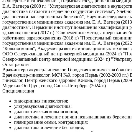
акушерстве и гинекологии", Пермская государственная медицинс
Е.А. Вагнера (2008 г.) "Ультразвуковая диагностика в акушерс
диагностика патологии сердечно-сосудистой системы", Учебн
диагностики наследственных болезней", Научно-исследовательс
государственная медицинская академия им. Е. А. Вагнера (2013
диагностика", Пермский институт повышения квалификации ра
здравоохранения (2017 г.) "Современные методы прерывания 
работников здравоохранения (2018 г.) "Пренатальный скринин
государственная медицинская академия им. Е. А. Вагнера (202
"Кольпоскопия", Академия развития инновационных технологий
ООО Северо-западный центр лазерной медицины (2024 г.) "Пр
Северо-западный центр лазерной медицины (2024 г.) "Ультразв
Опыт работы
Врач-интерн акушер-гинеколог, Городская клиническая больница
Врач акушер-гинеколог, МСЧ №9, город Пермь (2002-2003 гг.) 
гинеколог, Центр женского здоровья Юнона, город Пермь (2009-
Медикал Он Груп, город Санкт-Петербург (2024 г.)
Специализация
эндокринная гинекология;
ультразвуковая диагностика;
диагностическая кольпоскопия;
диагностика и лечение причин невынашивания беременн
планирование семьи, контрацепция;
диагностика и лечение бесплодия;