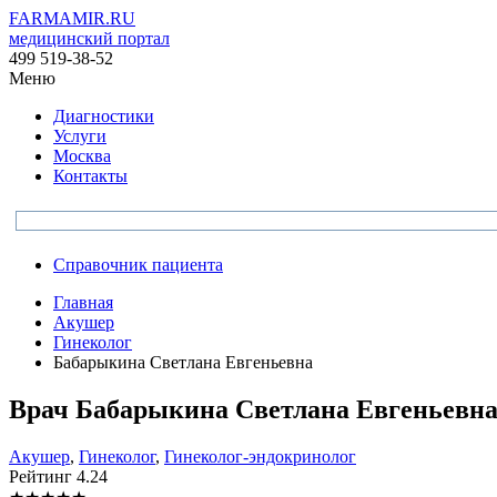
FARMAMIR.RU
медицинский портал
499 519-38-52
Меню
Диагностики
Услуги
Москва
Контакты
Справочник пациента
Главная
Акушер
Гинеколог
Бабарыкина Светлана Евгеньевна
Врач
Бабарыкина
Светлана Евгеньевн
Акушер
,
Гинеколог
,
Гинеколог-эндокринолог
Рейтинг
4.24