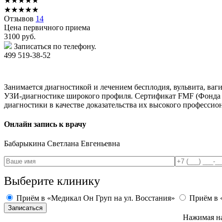
★
★
★
★
★
★
★
★
★
★
Отзывов
14
Цена первичного приема
3100
руб.
Записаться по телефону.
499 519-38-52
Занимается диагностикой и лечением бесплодия, вульвита, ваг
УЗИ-диагностике широкого профиля. Сертификат FMF (Фонда ме
диагностики в качестве доказательства их высокого профессио
Онлайн запись к врачу
Бабарыкина
Светлана Евгеньевна
Выберите клинику
Приём в «Медикал Он Груп на ул. Восстания»
Приём в 
Нажимая на