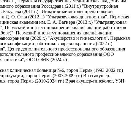
ностика", Пермская государственная медицинская академия им.
омного образования Россздрава (2011 г.) "Внутриутробная
 Бакулева (2011 г.) "Инвазивные методы пренатальной
Д. О. Отта (2012 г.) "Ультразвуковая диагностика", Пермская
цинская академия им. Е. А. Вагнера (2013 г.) "Ультразвуковая
ия", Пермский институт повышения квалификации работников
 аборт)", Пермский институт повышения квалификации
авоохранения (2020 г.) "Акушерство и гинекология", Пермская
ия квалификации работников здравоохранения (2022 г.)
ия", Центр дополнительного профессионального образования
 дополнительного профессионального образования ООО
диагностика", ООО ОМК (2024 г.)
ская клиническая больница №6, город Пермь (1993-2002 гг.)
продукции, город Пермь (2003-2009 гг.) Врач акушер-
ья, город Пермь (2010-2024 гг.) Врач акушер-гинеколог, УЗИ,