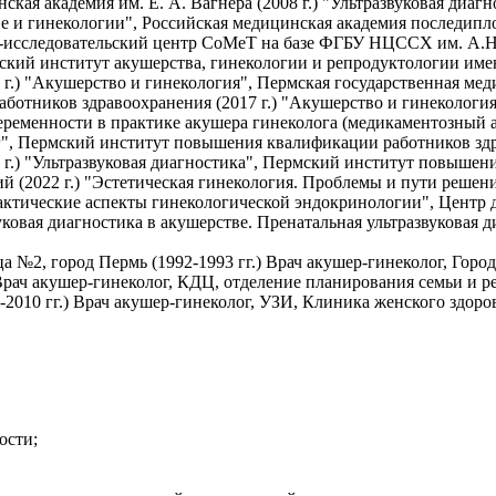
кая академия им. Е. А. Вагнера (2008 г.) "Ультразвуковая диаг
тве и гинекологии", Российская медицинская академия последипл
о-исследовательский центр СоМеТ на базе ФГБУ НЦССХ им. А.Н.
кий институт акушерства, гинекологии и репродуктологии имени 
 г.) "Акушерство и гинекология", Пермская государственная меди
ботников здравоохранения (2017 г.) "Акушерство и гинеколог
беременности в практике акушера гинеколога (медикаментозный
г", Пермский институт повышения квалификации работников здр
2 г.) "Ультразвуковая диагностика", Пермский институт повышен
 (2022 г.) "Эстетическая гинекология. Проблемы и пути решен
актические аспекты гинекологической эндокринологии", Центр
уковая диагностика в акушерстве. Пренатальная ультразвуковая 
 №2, город Пермь (1992-1993 гг.) Врач акушер-гинеколог, Город
Врач акушер-гинеколог, КДЦ, отделение планирования семьи и ре
2010 гг.) Врач акушер-гинеколог, УЗИ, Клиника женского здоров
ости;