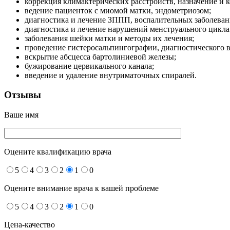
коррекция климактерических расстройств, назначение и 
ведение пациенток с миомой матки, эндометриозом;
диагностика и лечение ЗППП, воспалительных заболеван
диагностика и лечение нарушений менструального цикл
заболевания шейки матки и методы их лечения;
проведение гистеросальпингографии, диагностического 
вскрытие абсцесса бартолиниевой железы;
бужирование цервикального канала;
введение и удаление внутриматочных спиралей.
Отзывы
Ваше имя
Оцените квалификацию врача
5
4
3
2
1
0
Оцените внимание врача к вашей проблеме
5
4
3
2
1
0
Цена-качество