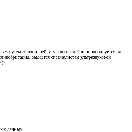
вым путем, эрозии шейки матки и т.д. Специализируется на
еликобритания, выдается специалистам ультразвуковой
).с
ных данных.