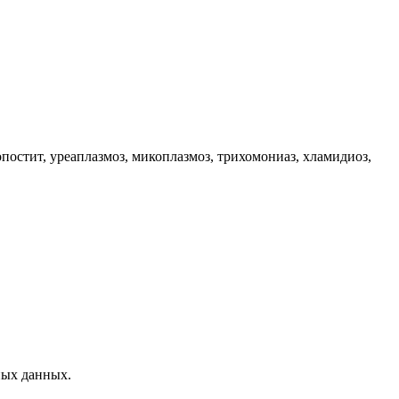
опостит, уреаплазмоз, микоплазмоз, трихомониаз, хламидиоз,
ных данных.