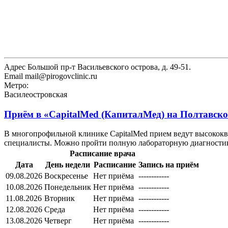
Адрес
Большой пр-т Васильевского острова, д. 49-51.
Email
mail@pirogovclinic.ru
Метро:
Василеостровская
Приём в
«CapitalMed (КапиталМед) на Полтавск
В многопрофильной клинике CapitalMed прием ведут высококв
специалисты. Можно пройти полную лабораторную диагностику
Расписание врача
Дата
День недели
Расписание
Запись на приём
09.08.2026
Воскресенье
Нет приёма
------------
10.08.2026
Понедельник
Нет приёма
------------
11.08.2026
Вторник
Нет приёма
------------
12.08.2026
Среда
Нет приёма
------------
13.08.2026
Четверг
Нет приёма
------------