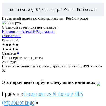
пр-т Энгельса д. 107, корп. 4, стр. 1
Район - Выборгский
Первичный прием по специализации - Реабилитолог
5500 руб.
О данном враче пока нет отзывов.
Ноговицин
Алексей Вадимович
Стоматолог
Рейтинг
4
★
★
★
★
★
★
★
★
★
★
Отзывов
0
Цена первичного приема
2600
руб.
Вы можете записаться к этому врачу по телефону
499 519-38-
52
Этот врач ведёт прём в следующих клиниках
Приём в «
Стоматология Atribeaute KIDS
(Атрибьют кидс)
»