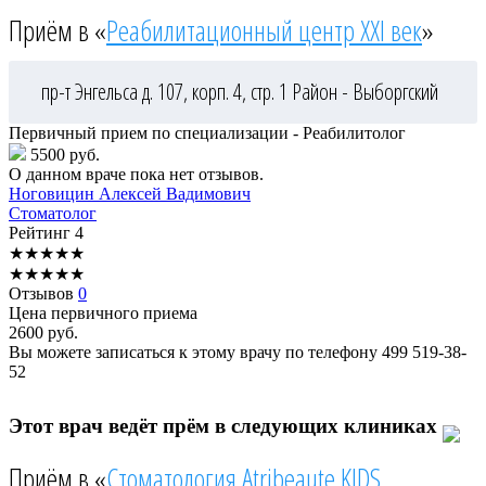
Приём в «
Реабилитационный центр XXI век
»
пр-т Энгельса д. 107, корп. 4, стр. 1
Район - Выборгский
Первичный прием по специализации - Реабилитолог
5500 руб.
О данном враче пока нет отзывов.
Ноговицин
Алексей Вадимович
Стоматолог
Рейтинг
4
★
★
★
★
★
★
★
★
★
★
Отзывов
0
Цена первичного приема
2600
руб.
Вы можете записаться к этому врачу по телефону
499 519-38-
52
Этот врач ведёт прём в следующих клиниках
Приём в «
Стоматология Atribeaute KIDS